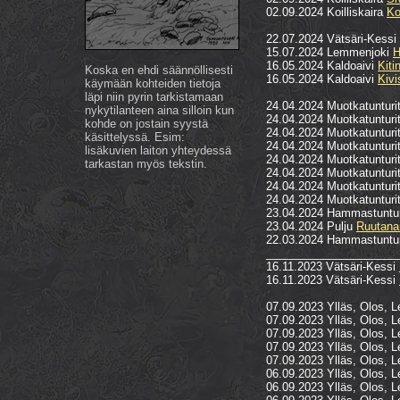
02.09.2024 Koilliskaira
Ko
22.07.2024 Vätsäri-Kessi
15.07.2024 Lemmenjoki
H
16.05.2024 Kaldoaivi
Kiti
Koska en ehdi säännöllisesti
16.05.2024 Kaldoaivi
Kivi
käymään kohteiden tietoja
läpi niin pyrin tarkistamaan
24.04.2024 Muotkatunturi
nykytilanteen aina silloin kun
24.04.2024 Muotkatunturi
kohde on jostain syystä
24.04.2024 Muotkatunturi
käsittelyssä. Esim:
24.04.2024 Muotkatunturi
lisäkuvien laiton yhteydessä
24.04.2024 Muotkatunturi
tarkastan myös tekstin.
24.04.2024 Muotkatunturi
24.04.2024 Muotkatunturi
24.04.2024 Muotkatunturi
23.04.2024 Hammastuntu
23.04.2024 Pulju
Ruutana
22.03.2024 Hammastuntu
_____________________
16.11.2023 Vätsäri-Kessi
16.11.2023 Vätsäri-Kessi
07.09.2023 Ylläs, Olos, L
07.09.2023 Ylläs, Olos, L
07.09.2023 Ylläs, Olos, L
07.09.2023 Ylläs, Olos, L
07.09.2023 Ylläs, Olos, L
06.09.2023 Ylläs, Olos, L
06.09.2023 Ylläs, Olos, L