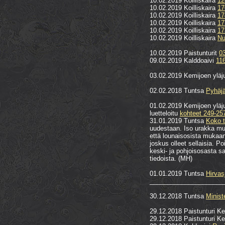
10.02.2019 Koilliskaira
12
10.02.2019 Koilliskaira
17
10.02.2019 Koilliskaira
17
10.02.2019 Koilliskaira
17
10.02.2019 Koilliskaira
17
10.02.2019 Koilliskaira
Nu
10.02.2019 Paistunturit
0
09.02.2019 Kalddoaivi
11
03.02.2019 Kemijoen yläju
02.02.2018 Tuntsa
Pyhäjä
01.02.2019 Kemijoen yläjuo
luetteloitu
kohteet 249-2
31.01.2019 Tuntsa
Koko t
uudestaan. Iso urakka mutt
että lounaisosista mukaan 
joskus olleet sellaisia. P
keski- ja pohjoisosasta sa
tiedoista. (MH)
01.01.2019 Tuntsa
Hirvas
_____________________
30.12.2018 Tuntsa
Minist
29.12.2018 Paistunturi K
29.12.2018 Paistunturi K