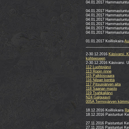
04.01.2017 Hammastuntu
04.01.2017 Hammastuntu
04.01.2017 Hammastuntu
04.01.2017 Hammastuntu
04.01.2017 Hammastuntu
04.01.2017 Hammastuntu
04.01.2017 Hammastuntu
01.01.2017 Koilliskaira
Au
_____________________
2-30.12.2016
Käsivarsi. K
kohteeseen
.
2-30.12.2016 Käsivarsi. U
112 Luohtojärvi
113 Ropin rinne
115 Palkkisvaara
116 Nilpan kenttä
117 Pitsusjärven aita
118 Saanan masto
119 Tsahkaljärvi
N24 Galgujavri
005A Termisjärven kömm
18.12.2016 Koilliskaira
Ra
18.12.2016 Paistunturi K
27.11.2016 Paistunturi K
27.11.2016 Paistunturi K