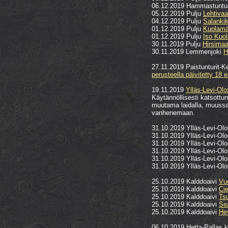
06.12.2019 Hammastuntur
05.12.2019 Pulju
Lehtiva
04.12.2019 Pulju
Salanki
01.12.2019 Pulju
Kuolamä
01.12.2019 Pulju
Iso Kuol
30.11.2019 Pulju
Hirsimaa
30.11.2019 Lemmenjoki
H
27.11.2019 Paistunturit-
perusteella päivitetty 18 e
19.11.2019
Ylläs-Levi-Olo
Käytännöllisesti katsottu
muutama laidalla, muussa k
vanhenemaan.
31.10.2019 Ylläs-Levi-Ol
31.10.2019 Ylläs-Levi-Ol
31.10.2019 Ylläs-Levi-Ol
31.10.2019 Ylläs-Levi-Ol
31.10.2019 Ylläs-Levi-Ol
31.10.2019 Ylläs-Levi-Ol
25.10.2019 Kalddoaivi
Vu
25.10.2019 Kalddoaivi
Cie
25.10.2019 Kalddoaivi
Ts
25.10.2019 Kalddoaivi
Se
25.10.2019 Kalddoaivi
He
06.10.2019 Hetta-Pallas ko