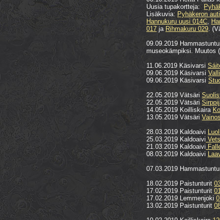
Uusia tupakortteja:
Pyhäk
Lisäkuvia:
Pyhäkeron aut
Hannukuru uusi 014C
,
Ha
017
ja
Rihmakuru 029
. (V
09.09.2019 Hammastuntu
museokämpiksi. Muutos 
11.06.2019 Käsivarsi
Sáit
09.06.2019 Käsivarsi
Vall
09.06.2019 Käsivarsi
Stu
22.05.2019 Vätsäri
Suolis
22.05.2019 Vätsäri
Sirppi
14.05.2019 Koilliskaira
Ko
13.05.2019 Vätsäri
Vainos
28.03.2019 Kaldoaivi
Luol
25.03.2019 Kaldoaivi
Vets
21.03.2019 Kaldoaivi
Fall
08.03.2019 Kaldoaivi
Laa
07.03.2019 Hammastuntu
18.02.2019 Paistunturit
03
17.02.2019 Paistunturit
0
17.02.2019 Lemmenjoki
0
13.02.2019 Paistunturit
08