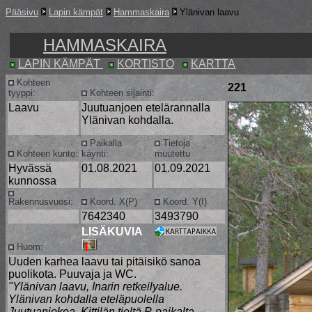
Pääsivu
Lapin kämpät
Hammaskaira
Ylänivan laavu
HAMMASKAIRA
LAPIN KÄMPÄT
KORTISTO
KARTTA
Kohteen
221
tyyppi:
Kohteen sijainti:
Laavu
Juutuanjoen etelärannalla
Ylänivan kohdalla.
Paikalla
Tietoja
Kohteen kunto:
käynti:
muutettu
Hyvässä
01.08.2021
01.09.2021
kunnossa
Rakennusvuosi:
Koord. X(P)
Koord. Y(I)
7642340
3493790
LISÄKUVIA
Huom:
Uuden karhea laavu tai pitäisikö sanoa
puolikota. Puuvaja ja WC.
"Ylänivan laavu, Inarin retkeilyalue.
Ylänivan kohdalla eteläpuolella
Juutuanjokea. Kittilän tieltä P-paikalta