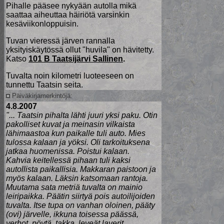
Pihalle pääsee nykyään autolla mikä
saattaa aiheuttaa häiriötä varsinkin
kesäviikonloppuisin.
Tuvan vieressä järven rannalla
yksityiskäytössä ollut "huvila" on hävitetty.
Katso
101 B Taatsijärvi Sallinen
.
Tuvalta noin kilometri luoteeseen on
tunnettu Taatsin seita.
Päiväkirjamerkintöjä:
4.8.2007
"... Taatsin pihalta lähti juuri yksi paku. Otin
pakolliset kuvat ja meinasin vilkaista
lähimaastoa kun paikalle tuli auto. Mies
tulossa kalaan ja yöksi. Oli tarkoituksena
jatkaa huomenissa. Poistui kalaan.
Kahvia keitellessä pihaan tuli kaksi
autollista paikallisia. Makkaran paistoon ja
myös kalaan. Läksin katsomaan rantoja.
Muutama sata metriä tuvalta on mainio
leiripaikka. Päätin siirtyä pois autoilijoiden
tuvalta. Itse tupa on vanhan oloinen, pääty
(ovi) järvelle, ikkuna toisessa päässä,
verhot, pöytä, takka, leveät laverit