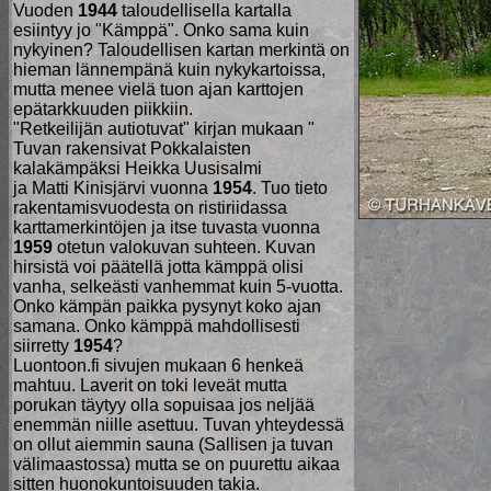
Vuoden
1944
taloudellisella kartalla
esiintyy jo "Kämppä". Onko sama kuin
nykyinen? Taloudellisen kartan merkintä on
hieman lännempänä kuin nykykartoissa,
mutta menee vielä tuon ajan karttojen
epätarkkuuden piikkiin.
"Retkeilijän autiotuvat" kirjan mukaan "
Tuvan rakensivat Pokkalaisten
kalakämpäksi Heikka Uusisalmi
ja Matti Kinisjärvi vuonna
1954
. Tuo tieto
rakentamisvuodesta on ristiriidassa
karttamerkintöjen ja itse tuvasta vuonna
1959
otetun valokuvan suhteen. Kuvan
hirsistä voi päätellä jotta kämppä olisi
vanha, selkeästi vanhemmat kuin 5-vuotta.
Onko kämpän paikka pysynyt koko ajan
samana. Onko kämppä mahdollisesti
siirretty
1954
?
Luontoon.fi sivujen mukaan 6 henkeä
mahtuu. Laverit on toki leveät mutta
porukan täytyy olla sopuisaa jos neljää
enemmän niille asettuu. Tuvan yhteydessä
on ollut aiemmin sauna (Sallisen ja tuvan
välimaastossa) mutta se on puurettu aikaa
sitten huonokuntoisuuden takia.