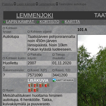
Pääsivu
Lapin kämpät
Lemmenjoki
Taatsijärvi autiotupa
LEMMENJOKI
TAA
LAPIN KÄMPÄT
KORTISTO
KARTTA
Kohteen
101 A
tyyppi:
Kohteen sijainti:
Autiotupa
Taatsijärven pohjoisrannalla
noin 450m järven
länsipäästä. Noin 10km
Pokan kylästä luoteeseen.
Paikalla
Tietoja
Kohteen kunto:
käynti:
muutettu
Huollettu
2007
01.11.2020
Rakennusvuosi:
Koord. X(P)
Koord. Y(I)
?
7571090
3441200
LISÄKUVIA
Huom:
Metsähallituksen huoltama hirsinen
autiotupa. 6 henkilölle. Takka,
kuivakäymälä ja puuvarasto.