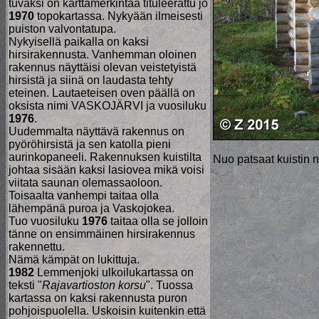
tuvaksi on karttamerkintää tituleerattu jo
1970
topokartassa. Nykyään ilmeisesti
puiston valvontatupa.
Nykyisellä paikalla on kaksi
hirsirakennusta. Vanhemman oloinen
rakennus näyttäisi olevan veistetyistä
hirsistä ja siinä on laudasta tehty
eteinen. Lautaeteisen oven päällä on
oksista nimi VASKOJÄRVI ja vuosiluku
1976
.
Uudemmalta näyttävä rakennus on
pyöröhirsistä ja sen katolla pieni
aurinkopaneeli. Rakennuksen kuistilta
Nuo patsaat kuistin n
johtaa sisään kaksi lasiovea mikä voisi
viitata saunan olemassaoloon.
Toisaalta vanhempi taitaa olla
lähempänä puroa ja Vaskojokea.
Tuo vuosiluku
1976
taitaa olla se jolloin
tänne on ensimmäinen hirsirakennus
rakennettu.
Nämä kämpät on lukittuja.
1982
Lemmenjoki ulkoilukartassa on
teksti "
Rajavartioston korsu
". Tuossa
kartassa on kaksi rakennusta puron
pohjoispuolella. Uskoisin kuitenkin että