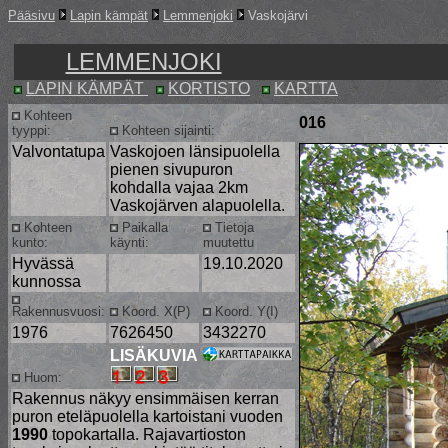
Pääsivu
Lapin kämpät
Lemmenjoki
Vaskojärvi
LEMMENJOKI
LAPIN KÄMPÄT
KORTISTO
KARTTA
Kohteen
016
tyyppi:
Kohteen sijainti:
Valvontatupa
Vaskojoen länsipuolella
pienen sivupuron
kohdalla vajaa 2km
Vaskojärven alapuolella.
Kohteen
Paikalla
Tietoja
kunto:
käynti:
muutettu
Hyvässä
19.10.2020
kunnossa
Rakennusvuosi:
Koord. X(P)
Koord. Y(I)
1976
7626450
3432270
LISÄKUVIA
Huom:
Rakennus näkyy ensimmäisen kerran
puron eteläpuolella kartoistani vuoden
1990
topokartalla. Rajavartioston