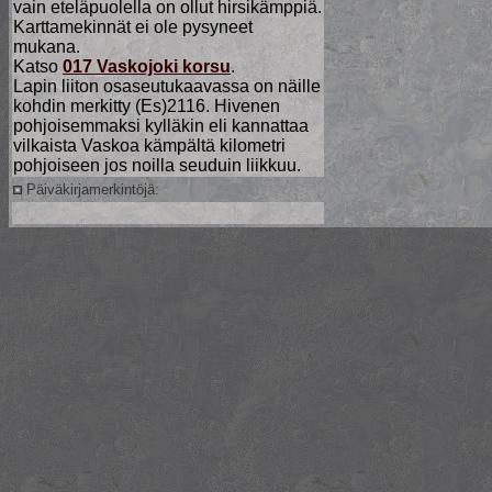
vain eteläpuolella on ollut hirsikämppiä.
Karttamekinnät ei ole pysyneet
mukana.
Katso
017 Vaskojoki korsu
.
Lapin liiton osaseutukaavassa on näille
kohdin merkitty (Es)2116. Hivenen
pohjoisemmaksi kylläkin eli kannattaa
vilkaista Vaskoa kämpältä kilometri
pohjoiseen jos noilla seuduin liikkuu.
Päiväkirjamerkintöjä: