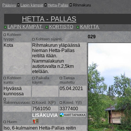
Pääsivu
Lapin kämpät
Hetta-Pallas
Rihmakuru
HETTA - PALLAS
LAPIN KÄMPÄT
KORTISTO
KARTTA
Kohteen
029
tyyppi:
Kohteen sijainti:
Kota
Rihmakurun yläpäässä
hieman Hetta-Pallas
reitiltä itään.
Nammalakurun
autiotuvalta n.2,5km
etelään.
Kohteen
Paikalla
Tietoja
kunto:
käynti:
muutettu
Hyvässä
05.04.2021
kunnossa
Rakennusvuosi:
Koord. X(P)
Koord. Y(I)
7561050
3377400
LISÄKUVIA
Huom:
Iso, 6-kulmainen Hetta-Pallas reitin