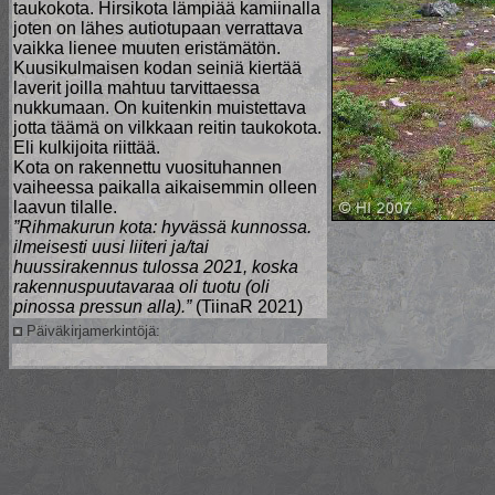
taukokota. Hirsikota lämpiää kamiinalla
joten on lähes autiotupaan verrattava
vaikka lienee muuten eristämätön.
Kuusikulmaisen kodan seiniä kiertää
laverit joilla mahtuu tarvittaessa
nukkumaan. On kuitenkin muistettava
jotta täämä on vilkkaan reitin taukokota.
Eli kulkijoita riittää.
Kota on rakennettu vuosituhannen
vaiheessa paikalla aikaisemmin olleen
laavun tilalle.
”Rihmakurun kota: hyvässä kunnossa.
ilmeisesti uusi liiteri ja/tai
huussirakennus tulossa 2021, koska
rakennuspuutavaraa oli tuotu (oli
pinossa pressun alla).”
(TiinaR 2021)
Päiväkirjamerkintöjä: