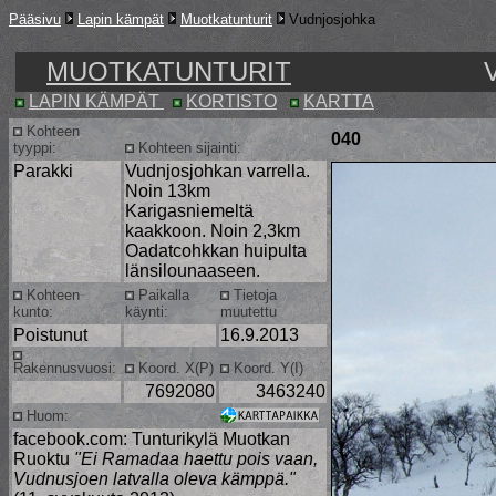
Pääsivu
Lapin kämpät
Muotkatunturit
Vudnjosjohka
MUOTKATUNTURIT
LAPIN KÄMPÄT
KORTISTO
KARTTA
Kohteen
040
tyyppi:
Kohteen sijainti:
Parakki
Vudnjosjohkan varrella.
Noin 13km
Karigasniemeltä
kaakkoon. Noin 2,3km
Oadatcohkkan huipulta
länsilounaaseen.
Kohteen
Paikalla
Tietoja
kunto:
käynti:
muutettu
Poistunut
16.9.2013
Rakennusvuosi:
Koord. X(P)
Koord. Y(I)
7692080
3463240
Huom:
facebook.com: Tunturikylä Muotkan
Ruoktu
"Ei Ramadaa haettu pois vaan,
Vudnusjoen latvalla oleva kämppä."