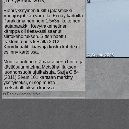
(11. syyskuuta 2013)
Pieni yksityinen lukittu jalasmökki
Vudnjosjohkan varrella. Ei näy kartoilla.
Parakkimainen noin 1,5x3m kokoinen
lautaparakki. Kevytrakeinetinen
kämppä oli tiettävästi saanut
siirtokehoituksen. Sitten haettu
traktorilla pois kesällä 2012.
Koordinaatit likiarvoja koska kohde ei
esiinny kartoissa.
Muotkatunturin erämaa-alueen hoito- ja
käyttösuunnitelma Metsähallituksen
luonnonsuojelujulkaisuja. Sarja C 84
(2011) Sivun 101 karttaan merkitty
yksityiseksi, ei sopimusta
metsähallituksen kanssa.
Päiväkirjamerkintöjä: