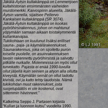
Jäkälä-Äytsin kultakämppä on Lemmenjoen
kultahistorian ensimmäisten vaiheiden
muistomerkki. Kaivospiirin alueella, Jäkälä-
Äytsin varrella, sijaitsee Pellervo
Kankaisen kultakämppä (SR 3074).
Jäkälä-Äytsin kultakämppä on kookas
pyöröhirsirakennus, johon on mahtunut
yöpymään samaan aikaan toistakymmentä
kullankaivajaa.
Tukikohtaan on kuulunut lisäksi erilliset
sauna-, paja- ja käymälärakennukset.
Saunarakennus, joka on sijoitettu puron
toiselle puolelle, on asuinrakennuksen
tavoin rakennettu pyöröhirsistä ja salvottu
pitkälle nurkalle. Molemmissa on myös ollut
turvekatto. Pajasta ei enää 1990-luvulla
ollut jäljellä kuin seinien ja ahjon alla ollutta
kiveystä. Käymälän seinät on ollut ladottu
kivistä, ovi ja katto tehty laudoista. Nämä
tukikohdan muut rakennukset, joita
suojelupäätös ei ole koskenut, ovat
sittemmin hävinneet.”
Katkelma Seppo J. Partasen kirjasta
“Kullan ja luonnon kutsu” vuodelta 1990.