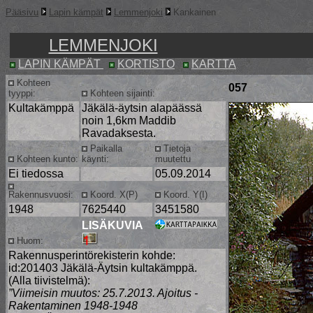
Pääsivu
Lapin kämpät
Lemmenjoki
Kankainen
LEMMENJOKI
LAPIN KÄMPÄT
KORTISTO
KARTTA
Kohteen
057
tyyppi:
Kohteen sijainti:
Kultakämppä
Jäkälä-äytsin alapäässä
noin 1,6km Maddib
Ravadaksesta.
Paikalla
Tietoja
Kohteen kunto:
käynti:
muutettu
Ei tiedossa
05.09.2014
Rakennusvuosi:
Koord. X(P)
Koord. Y(I)
1948
7625440
3451580
LISÄKUVIA
Huom:
Rakennusperintörekisterin kohde:
id:201403 Jäkälä-Äytsin kultakämppä.
(Alla tiivistelmä):
”Viimeisin muutos: 25.7.2013. Ajoitus -
Rakentaminen 1948-1948