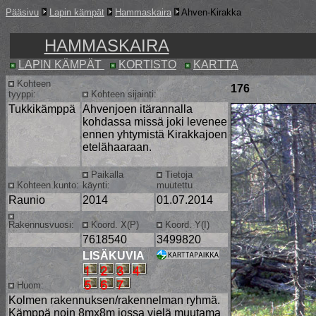
Pääsivu
Lapin kämpät
Hammaskaira
Ahven-Kirakka
HAMMASKAIRA
LAPIN KÄMPÄT
KORTISTO
KARTTA
Kohteen
176
tyyppi:
Kohteen sijainti:
Tukkikämppä
Ahvenjoen itärannalla
kohdassa missä joki levenee
ennen yhtymistä Kirakkajoen
etelähaaraan.
Paikalla
Tietoja
Kohteen kunto:
käynti:
muutettu
Raunio
2014
01.07.2014
Rakennusvuosi:
Koord. X(P)
Koord. Y(I)
7618540
3499820
LISÄKUVIA
Huom:
Kolmen rakennuksen/rakennelman ryhmä.
Kämppä noin 8mx8m jossa vielä muutama