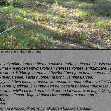
joisen suunnalta katsottuna.
en yhtymäkohtaan on hieman mäkisempää, mutta metsä osin v
Siinä Ahvenjoen yhtymäkohdan vieressä komea leirikumpare. Hy
n siihen. Päätin jo aiemmin käyväni Ahvenjoen tuvan vain päiv
Ahvenjärvelle. Tästä huomenna kohti Hammasjärveä.
tytystä kävin katsastamassa viereisellä kumpareellaoleva 176 
 rakennuspaikkaa. 2 sammaleen peitossa ja päärakennuksessa joi
 rantaniityllä oli jonkun metsäkoneen tai vastaavan jäljet. Olin jo
uossa tullessa. Jäljet kääntyi Hammasjärven suuntaan.”
JA
:
kka
n- ja Kirakkajokien yhtymäkohdan kaakkoislaidalla.