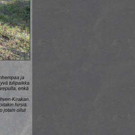
anhempaa ja
vä tulipaikka
ärepulla, enkä
Ahven-Kirakan.
takin hirsiä.
 jotain ollut