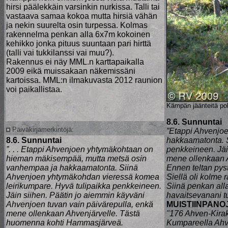
hirsi päälekkäin varsinkin nurkissa. Talli tai
vastaava samaa kokoa mutta hirsiä vähän
ja nekin suurelta osin turpessa. Kolmas
rakennelma penkan alla 6x7m kokoinen
kehikko jonka pituus suuntaan pari hirttä
(talli vai tukkilanssi vai muu?).
Rakennus ei näy MML.n karttapaikalla
2009 eikä muissakaan näkemissäni
kartoissa. MML:n ilmakuvasta 2012 raunion
voi paikallistaa.
Kämpän jäänteitä poh
8.6. Sunnuntai
Päiväkirjamerkintöjä:
”Etappi Ahvenjo
8.6. Sunnuntai
hakkaamatonta. 
”. . . Etappi Ahvenjoen yhtymäkohtaan on
penkkeineen. Jäi
hieman mäkisempää, mutta metsä osin
mene ollenkaan 
vanhempaa ja hakkaamatonta. Siinä
Ennen teltan pys
Ahvenjoen yhtymäkohdan vieressä komea
Siellä oli kolme
leirikumpare. Hyvä tulipaikka penkkeineen.
Siinä penkan alla,
Jäin siihen. Päätin jo aiemmin käyväni
havaitsevanani t
Ahvenjoen tuvan vain päivärepulla, enkä
MUISTIINPANO
mene ollenkaan Ahvenjärvelle. Tästä
"176 Ahven-Kira
huomenna kohti Hammasjärveä.
Kumpareella Ahve