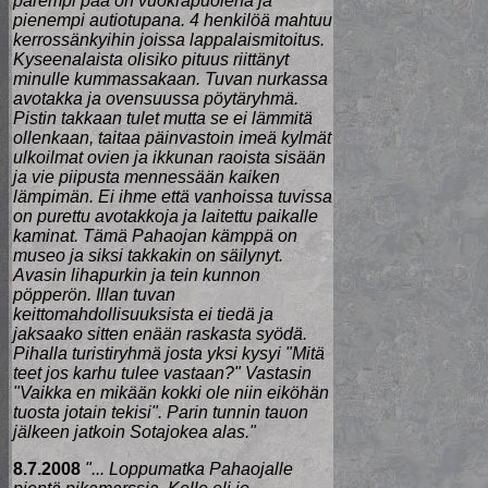
parempi pää on vuokrapuolena ja
pienempi autiotupana. 4 henkilöä mahtuu
kerrossänkyihin joissa lappalaismitoitus.
Kyseenalaista olisiko pituus riittänyt
minulle kummassakaan. Tuvan nurkassa
avotakka ja ovensuussa pöytäryhmä.
Pistin takkaan tulet mutta se ei lämmitä
ollenkaan, taitaa päinvastoin imeä kylmät
ulkoilmat ovien ja ikkunan raoista sisään
ja vie piipusta mennessään kaiken
lämpimän. Ei ihme että vanhoissa tuvissa
on purettu avotakkoja ja laitettu paikalle
kaminat. Tämä Pahaojan kämppä on
museo ja siksi takkakin on säilynyt.
Avasin lihapurkin ja tein kunnon
pöpperön. Illan tuvan
keittomahdollisuuksista ei tiedä ja
jaksaako sitten enään raskasta syödä.
Pihalla turistiryhmä josta yksi kysyi "Mitä
teet jos karhu tulee vastaan?" Vastasin
"Vaikka en mikään kokki ole niin eiköhän
tuosta jotain tekisi". Parin tunnin tauon
jälkeen jatkoin Sotajokea alas."
8.7.2008
"... Loppumatka Pahaojalle