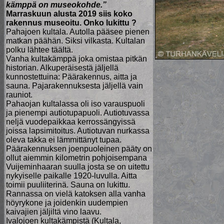
kämppä on museokohde.”
Marraskuun alusta 2019 siis koko
rakennus museoitu. Onko lukittu ?
Pahajoen kultala. Autolla pääsee pienen
matkan päähän. Siksi vilkasta. Kultalan
polku lähtee täältä.
Vanha kultakämppä joka omistaa pitkän
historian. Alkuperäisestä jäljellä
kunnostettuina: Päärakennus, aitta ja
sauna. Pajarakennuksesta jäljellä vain
rauniot.
Pahaojan kultalassa oli iso varauspuoli
ja pienempi autiotupapuoli. Autiotuvassa
neljä vuodepaikkaa kerrossängyissä
joissa lapsimitoitus. Autiotuvan nurkassa
oleva takka ei lämmittänyt tupaa.
Päärakennuksen joenpuoleinen pääty on
ollut aiemmin kilometrin pohjoisempana
Vuijeminhaaran suulla josta se on uitettu
nykyiselle paikalle 1920-luvulla. Aitta
toimii puuliiterinä. Sauna on lukittu.
Rannassa on vielä katoksen alla vanha
höyrykone ja joidenkin uudempien
kaivajien jäljiltä vino laavu.
Ivalojoen kultakämpistä (Kultala,