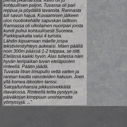
pientä pikamarssia. Kello oli jo
kohtuullisen paljon. Tuvassa oli pari
reppua ja pöydällä tavaroita. Rannasta
tuli savun hajua. Kuvaamisen jälkeen
ulos nuotiokehälle sapuskan laittoon.
Rannassa oli ulkolainen nuoripari joista
kundi puhui kohtuullisesti Suomea.
Parkkipaikalta valui 4 turistia.
Lähdin kipuamaan mäelle jospa
tekstiviestiyhteys aukeaisi. Mäen päällä
noin 300m päässä 1-2 tolppaa, se riitti.
Etelässä kaikki hyvin. Alas tullessa näin
hyvän leiripaikan tuvan eteläpuolen
rinteellä. Päätin jäädä.
Tuvasta litran limupullo vettä varten ja
rannan kautta varusteiden hakuun. Joen
yllä komea itikoiden tanssi.
Satoja/tunhansia pikkusiivekkäitä
iltavalossa. Rinteellä teltta pystyyn ja
päiväkirjan kimppuun unohtamatta
yömyssyjä. ..."