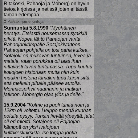
Ritakoski, Pahaoja ja Moberg) on hyvin
tietoa kirjoissa ja netissä joten ei tässä
tämän edempää.
Päiväkirjamerkintöjä:
Sunnuntai 5.8.1990
"Myöhäinen
herätys. Etelästä nousemassa synkkiä
pilviä. Nopea lähtö Pahaojan vartta
Pahaojankämpälle Sotajokivarteen.
Pahaojan pohjalla on tosi paha kulkea.
Sotajoki on mukavan tuntuinen, leveä ja
matala, vaan porukkaa oli taas ihan
riittävästi tuvan tuntumassa. Tupa kuuluu
Ivalojoen historiaan mutta niin kuin
muukin historia tämäkin tupa kärsii siitä,
että melkein pihalle pääsee autolla.
Merimiespihvit naamariin ja matkan
jatkoon. Mobergin ojaa ylös ja tielle."
15.9.2004
"Kolme ja puoli tuntia noin ja
12km oli voitettu. Helppo mennä kunhan
polulla pysyy. Tunsin lievää ylpeyttä, jalat
oli eri mieltä. Sotajoen eli Pajaojan
kämppä on yksi Ivalojoen
kultakeskuksista. Iso torppa jonka