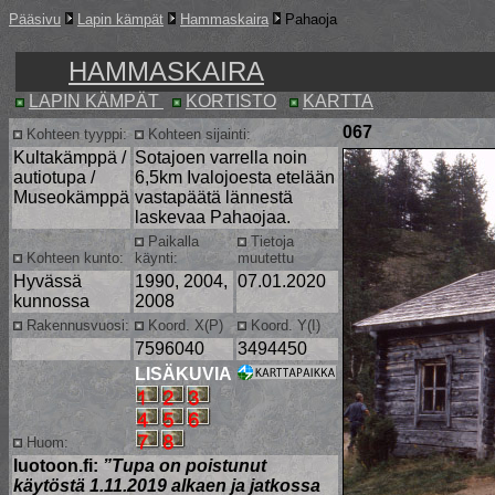
Pääsivu
Lapin kämpät
Hammaskaira
Pahaoja
HAMMASKAIRA
LAPIN KÄMPÄT
KORTISTO
KARTTA
067
Kohteen tyyppi:
Kohteen sijainti:
Kultakämppä /
Sotajoen varrella noin
autiotupa /
6,5km Ivalojoesta etelään
Museokämppä
vastapäätä lännestä
laskevaa Pahaojaa.
Paikalla
Tietoja
Kohteen kunto:
käynti:
muutettu
Hyvässä
1990, 2004,
07.01.2020
kunnossa
2008
Rakennusvuosi:
Koord. X(P)
Koord. Y(I)
7596040
3494450
LISÄKUVIA
Huom:
luotoon.fi:
”Tupa on poistunut
käytöstä 1.11.2019 alkaen ja jatkossa