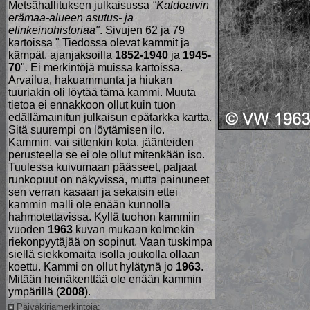
Metsähallituksen julkaisussa
"Kaldoaivin
erämaa-alueen asutus- ja
elinkeinohistoriaa"
. Sivujen 62 ja 79
kartoissa " Tiedossa olevat kammit ja
kämpät, ajanjaksoilla
1852-1940
ja
1945-
70
". Ei merkintöjä muissa kartoissa.
Arvailua, hakuammunta ja hiukan
tuuriakin oli löytää tämä kammi. Muuta
tietoa ei ennakkoon ollut kuin tuon
edällämainitun julkaisun epätarkka kartta.
Sitä suurempi on löytämisen ilo.
Kammin, vai sittenkin kota, jäänteiden
perusteella se ei ole ollut mitenkään iso.
Tuulessa kuivumaan päässeet, paljaat
runkopuut on näkyvissä, mutta painuneet
sen verran kasaan ja sekaisin ettei
kammin malli ole enään kunnolla
hahmotettavissa. Kyllä tuohon kammiin
vuoden
1963
kuvan mukaan kolmekin
riekonpyytäjää on sopinut. Vaan tuskimpa
siellä siekkomaita isolla joukolla ollaan
koettu. Kammi on ollut hylätynä jo
1963
.
Mitään heinäkenttää ole enään kammin
ympärillä (
2008
).
Päiväkirjamerkintöjä: