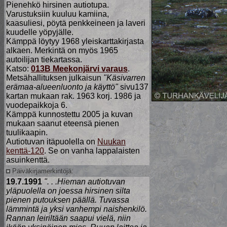
Pienehkö hirsinen autiotupa.
Varustuksiin kuuluu kamiina,
kaasuliesi, pöytä penkkeineen ja laveri
kuudelle yöpyjälle.
Kämppä löytyy 1968 yleiskarttakirjasta
alkaen. Merkintä on myös 1965
autoilijan tiekartassa.
Katso:
013B Meekonjärvi varaus
.
Metsähallituksen julkaisun
"Käsivarren
erämaa-alueenluonto ja käyttö"
sivu137
kartan mukaan rak. 1963 korj. 1986 ja
vuodepaikkoja 6.
Kämppä kunnostettu 2005 ja kuvan
mukaan saanut eteensä pienen
tuulikaapin.
Autiotuvan itäpuolella on
Nuukan
kenttä-120
. Se on vanha lappalaisten
asuinkenttä.
Päiväkirjamerkintöjä:
19.7.1991
". . .Hieman autiotuvan
yläpuolella on joessa hirsinen silta
pienen putouksen päällä. Tuvassa
lämmintä ja yksi vanhempi naishenkilö.
Rannan leiriltään saapui vielä, niin