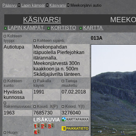
Pääsivu
Lapin kämpät
Käsivarsi
Meekonjärvi autio
KÄSIVARSI
MEEKO
LAPIN KÄMPÄT
KORTISTO
KARTTA
Kohteen
013A
tyyppi:
Kohteen sijainti:
Autiotupa
Meekonpahdan
itäpuolella Pierfejohkan
itärannalla.
Meekonjärvestä 300n
kaakkoon ja n. 500m
Skádjajávrilta länteen.
Kohteen
Paikalla
Tietoja
kunto:
käynti:
muutettu
Hyvässä
1991
07.02.2018
kunnossa
Rakennusvuosi:
Koord. X(P)
Koord. Y(I)
1963
7685730
3276040
LISÄKUVIA
Huom: