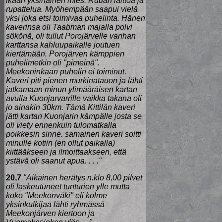
ikään yksinäinen mies. Ruuan laittoa ja
rupattelua. Myöhempään saapui vielä
yksi joka etsi toimivaa puhelinta. Hänen
kaverinsa oli Taabman majalla polvi
sökönä, oli tullut Porojärvelle vanhan
karttansa kahluupaikalle joutuen
kiertämään. Porojärven kämppien
puhelimetkin oli "pimeinä".
Meekoninkaan puhelin ei toiminut.
Kaveri piti pienen murkinatauon ja lähti
jatkamaan minun ylimääräisen kartan
avulla Kuonjarvarrille vaikka takana oli
jo ainakin 30km. Tämä Kittilän kaveri
jätti kartan Kuonjarin kämpälle josta se
oli viety ennenkuin tulomatkalla
poikkesin sinne. samainen kaveri soitti
minulle kotiin (en ollut paikalla)
kiittääkseen ja ilmoittaakseen, että
ystävä oli saanut apua. . . ."
20,7
"Aikainen herätys n.klo 8,00 pilvet
oli laskeutuneet tunturien ylle mutta
koko "Meekonväki" eli kolme
yksinkulkijaa lähti ryhmässä
Meekonjärven kiertoon ja