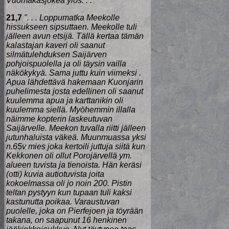
Vuomakasjokea ylös. . ."
21,7
". . . Loppumatka Meekolle
hissukseen sipsuttaen. Meekolle tuli
jälleen avun etsijä. Tällä kertaa tämän
kalastajan kaveri oli saanut
silmätulehduksen Saijärven
pohjoispuolella ja oli täysin vailla
näkökykyä. Sama juttu kuin viimeksi .
Apua lähdettävä hakemaan Kuonjarin
puhelimesta josta edellinen oli saanut
kuulemma apua ja karttanikin oli
kuulemma siellä. Myöhemmin illalla
näimme kopterin laskeutuvan
Saijärvelle. Meekon tuvalla riitti jälleen
jutunhaluista väkeä. Muunmuassa yksi
n.65v mies joka kertoili juttuja siitä kun
Kekkonen oli ollut Porojärvellä ym.
alueen tuvista ja tienoista. Hän keräsi
(otti) kuvia autiotuvista joita
kokoelmassa oli jo noin 200. Pistin
teltan pystyyn kun tupaan tuli kaksi
kastunutta poikaa. Varaustuvan
puolelle, joka on Pierfejoen ja töyrään
takana, on saapunut 16 henkinen