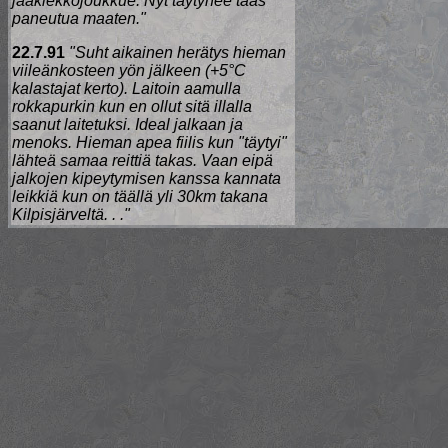
jääkiekkojoukkue. Nyt täytynee taas
paneutua maaten."
22.7.91
"Suht aikainen herätys hieman
viileänkosteen yön jälkeen (+5°C
kalastajat kerto). Laitoin aamulla
rokkapurkin kun en ollut sitä illalla
saanut laitetuksi. Ideal jalkaan ja
menoks. Hieman apea fiilis kun "täytyi"
lähteä samaa reittiä takas. Vaan eipä
jalkojen kipeytymisen kanssa kannata
leikkiä kun on täällä yli 30km takana
Kilpisjärveltä. . ."