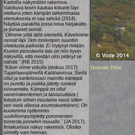
Kartoilla näkymätön rakennus.
Valokuva kovin kaukaa kiikarin läpi
otettuna joten kämpän tarkemmasta
olemuksesta ei saa selvää (2014).
Näyttää parakilta jossa loiva harjakatto
ja punaiset seinät.
"Olimme yötä tällä niemellä. Kävelimme
rannat läpi 1km molempiin suuntiin
oletetusta paikasta. Ei löytynyt mitään.
Kuvien perusteella talo on niin hyvin
näkyvillä, että meidän olisi pitänyt se
nähdä."
(RB 2015)
"Kävin viime viikolla
(elokuu 2017)
Yksityinen, Privat.
Tuppilaavujärvellä Kaldoaivissa. Siellä
ollut ja luettelossasi mainittu kämppä
on purettu ja paikka jätetty rumasti
siivoamatta. Kämppä on ollut
vanerirakenteinen ja talviasuttava (
tutustuin siihen muutama vuosi sitten
sen vielä ollessa asumiskuntoinen). On
kuulemma nyttemmin
uudelleenpystytetty poromiesten
toimesta jonnekin muualle."
(JA 2017).
Ilmakuvissa näkyy rakennus. Olisiko
siirretty vain hieman.