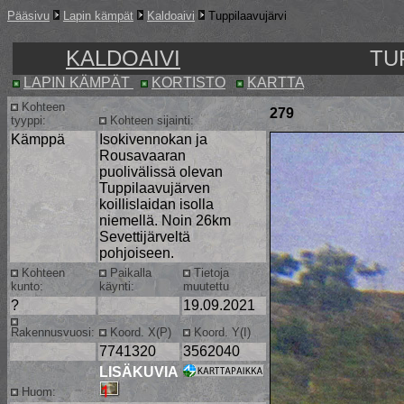
Pääsivu
Lapin kämpät
Kaldoaivi
Tuppilaavujärvi
KALDOAIVI
TU
LAPIN KÄMPÄT
KORTISTO
KARTTA
Kohteen
279
tyyppi:
Kohteen sijainti:
Kämppä
Isokivennokan ja
Rousavaaran
puolivälissä olevan
Tuppilaavujärven
koillislaidan isolla
niemellä. Noin 26km
Sevettijärveltä
pohjoiseen.
Kohteen
Paikalla
Tietoja
kunto:
käynti:
muutettu
?
19.09.2021
Rakennusvuosi:
Koord. X(P)
Koord. Y(I)
7741320
3562040
LISÄKUVIA
Huom: