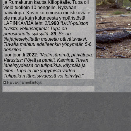
ja Rumakurun kautta Kiilopäälle. Tupa oli
vielä tuolloin 10 hengelle. Nykyään
päivätupa. Kovin kummoisia muistikuvia ei
ole muuta kuin kuluneesta ympäristöstä.
LAPINKÄVIJÄ lehti 2/
1990
”UKK-puiston
tuvista: Vellinsärpimä: Tupa on
peruskorjattu syksyllä -
89
. Se on
tilajärjestelyiltään muutettu päivätuvaksi.
Tuvalla mahtuu edelleenkin yöpymään 5-6
henkilöä.”
luontoon.fi
2022
:
”Vellinsärpimä, päivätupa.
Varustus: Pöytä ja penkit, Kamina. Tuvan
läheisyydessä on tulipaikka, käymälä ja
liiteri. Tupa ei ole yöpymistä varten.
Tulipaikan läheisyydessä voi leiriytyä.”
Päiväkirjamerkintöjä: