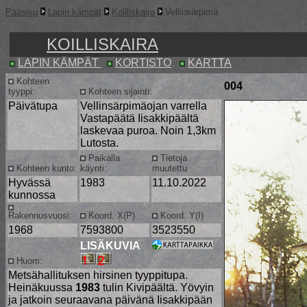
Pääsivu
Lapin kämpät
Koilliskaira
Vellinsärpimä
KOILLISKAIRA
LAPIN KÄMPÄT
KORTISTO
KARTTA
Kohteen
004
tyyppi:
Kohteen sijainti:
Päivätupa
Vellinsärpimäojan varrella
Vastapäätä Iisakkipäältä
laskevaa puroa. Noin 1,3km
Lutosta.
Paikalla
Tietoja
Kohteen kunto:
käynti:
muutettu
Hyvässä
1983
11.10.2022
kunnossa
Rakennusvuosi:
Koord. X(P)
Koord. Y(I)
1968
7593800
3523550
LISÄKUVIA
Huom:
Metsähallituksen hirsinen tyyppitupa.
Heinäkuussa
1983
tulin Kivipäältä. Yövyin
ja jatkoin seuraavana päivänä Iisakkipään