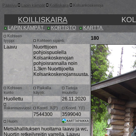
Pääsivu
Lapin kämpät
Koilliskaira
Kolsankoskenoja
KOILLISKAIRA
KO
LAPIN KÄMPÄT
KORTISTO
KARTTA
Kohteen
180
tyyppi:
Kohteen sijainti:
Laavu
Nuorttijoen
pohjoispuolella
Kolsankoskenojan
pohjoisrannalla noin
1,3km Nuorttijoelta
Kolsankoskenojansuusta.
Kohteen
Paikalla
Tietoja
kunto:
käynti:
muutettu
Huollettu
26.11.2020
Rakennusvuosi:
Koord. X(P)
Koord. Y(I)
7544300
3599040
Huom:
Metsähallituksen huoltama laavu ja wc,
Nuortin retkeilyreitin varrella. Laavu