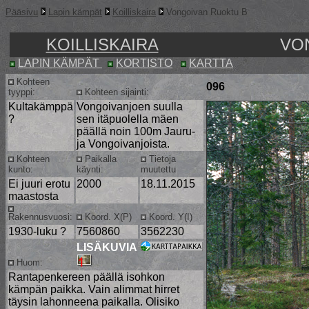
Pääsivu
Lapin kämpät
Koilliskaira
Vongoivan Ruoktu B
KOILLISKAIRA
VO
LAPIN KÄMPÄT
KORTISTO
KARTTA
Kohteen
096
tyyppi:
Kohteen sijainti:
Kultakämppä
Vongoivanjoen suulla
?
sen itäpuolella mäen
päällä noin 100m Jauru-
ja Vongoivanjoista.
Kohteen
Paikalla
Tietoja
kunto:
käynti:
muutettu
Ei juuri erotu
2000
18.11.2015
maastosta
Rakennusvuosi:
Koord. X(P)
Koord. Y(I)
1930-luku ?
7560860
3562230
LISÄKUVIA
Huom:
Rantapenkereen päällä isohkon
kämpän paikka. Vain alimmat hirret
täysin lahonneena paikalla. Olisiko