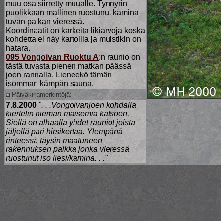
muu osa siirretty muualle. Tynnyrin
puolikkaan mallinen ruostunut kamina
tuvan paikan vieressä.
Koordinaatit on karkeita likiarvoja koska
kohdetta ei näy kartoilla ja muistikin on
hatara.
095 Vongoivan Ruoktu A
:n raunio on
tästä tuvasta pienen matkan päässä
joen rannalla. Lieneekö tämän
isomman kämpän sauna.
Päiväkirjamerkintöjä:
7.8.2000
". . .Vongoivanjoen kohdalla
kiertelin hieman maisemia katsoen.
Siellä on alhaalla yhdet rauniot joista
jäljellä pari hirsikertaa. Ylempänä
rinteessä täysin maatuneen
rakennuksen paikka jonka vieressä
ruostunut iso liesi/kamina. . ."