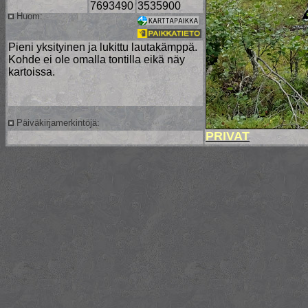
7693490
3535900
Huom:
Pieni yksityinen ja lukittu lautakämppä.
Kohde ei ole omalla tontilla eikä näy
kartoissa.
Päiväkirjamerkintöjä:
PRIVAT