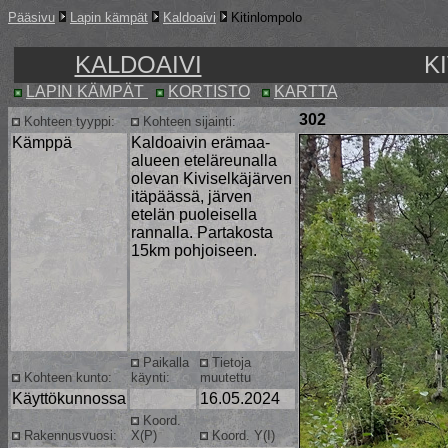
Pääsivu
Lapin kämpät
Kaldoaivi
Kitinlompolo
KALDOAIVI
K
LAPIN KÄMPÄT
KORTISTO
KARTTA
302
Kohteen tyyppi:
Kohteen sijainti:
Kämppä
Kaldoaivin erämaa-
alueen eteläreunalla
olevan Kiviselkäjärven
itäpäässä, järven
etelän puoleisella
rannalla. Partakosta
15km pohjoiseen.
Paikalla
Tietoja
Kohteen kunto:
käynti:
muutettu
Käyttökunnossa
16.05.2024
Koord.
Rakennusvuosi:
X(P)
Koord. Y(I)