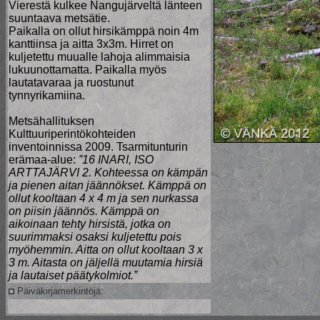
Vierestä kulkee Nangujärveltä länteen
suuntaava metsätie.
Paikalla on ollut hirsikämppä noin 4m
kanttiinsa ja aitta 3x3m. Hirret on
kuljetettu muualle lahoja alimmaisia
lukuunottamatta. Paikalla myös
lautatavaraa ja ruostunut
tynnyrikamiina.
Metsähallituksen
Kulttuuriperintökohteiden
inventoinnissa 2009. Tsarmitunturin
erämaa-alue:
”16 INARI, ISO
ARTTAJÄRVI 2. Kohteessa on kämpän
ja pienen aitan jäännökset. Kämppä on
ollut kooltaan 4 x 4 m ja sen nurkassa
on piisin jäännös. Kämppä on
aikoinaan tehty hirsistä, jotka on
suurimmaksi osaksi kuljetettu pois
myöhemmin. Aitta on ollut kooltaan 3 x
3 m. Aitasta on jäljellä muutamia hirsiä
ja lautaiset päätykolmiot.”
Päiväkirjamerkintöjä: