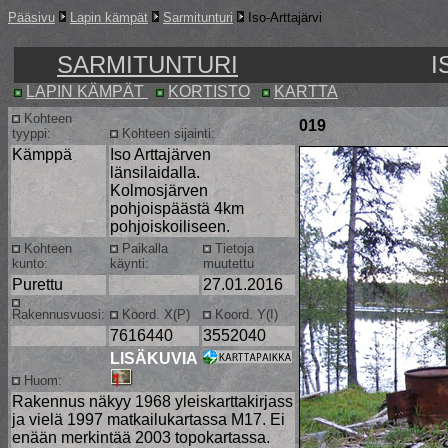
Pääsivu
Lapin kämpät
Sarmitunturi
Iso-Arttajärvi
SARMITUNTURI
I
LAPIN KÄMPÄT
KORTISTO
KARTTA
Kohteen
019
tyyppi:
Kohteen sijainti:
Kämppä
Iso Arttajärven
länsilaidalla.
Kolmosjärven
pohjoispäästä 4km
pohjoiskoiliseen.
Kohteen
Paikalla
Tietoja
kunto:
käynti:
muutettu
Purettu
27.01.2016
Rakennusvuosi:
Koord. X(P)
Koord. Y(I)
7616440
3552040
LISÄKUVIA
Huom:
Rakennus näkyy 1968 yleiskarttakirjass
ja vielä 1997 matkailukartassa M17. Ei
enään merkintää 2003 topokartassa.