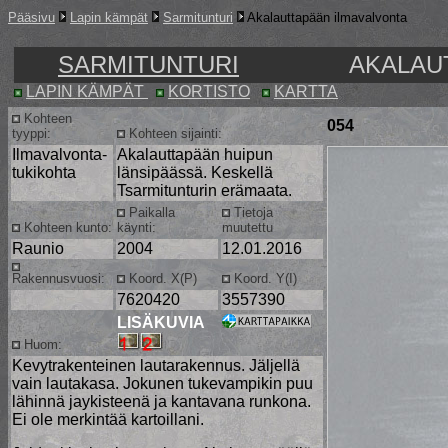
Pääsivu
Lapin kämpät
Sarmitunturi
Akalauttapään ilmavalvonta
SARMITUNTURI
AKALAU
LAPIN KÄMPÄT
KORTISTO
KARTTA
Kohteen
054
tyyppi:
Kohteen sijainti:
Ilmavalvonta-
Akalauttapään huipun
tukikohta
länsipäässä. Keskellä
Tsarmitunturin erämaata.
Paikalla
Tietoja
Kohteen kunto:
käynti:
muutettu
Raunio
2004
12.01.2016
Rakennusvuosi:
Koord. X(P)
Koord. Y(I)
7620420
3557390
LISÄKUVIA
Huom:
Kevytrakenteinen lautarakennus. Jäljellä
vain lautakasa. Jokunen tukevampikin puu
lähinnä jaykisteenä ja kantavana runkona.
Ei ole merkintää kartoillani.