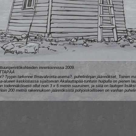
ttuuriperintökohteiden inventoinnissa 2009.
UTTAPÄÄ
t? Tyypin tarkenne Ilmavalvonta‐asema?, puhelinlinjan jäännökset, Toinen m
a‐alueen keskiosassa sijaitsevan Akalauttapää‐tunturin huipulla on pienen l
 todennäköisesti ollut noin 3 x 5 metrin suuruinen, ja siitä on lautojen lisäksi 
in 200 metriä rakennuksen jäännöksistä pohjoiskoilliseen on vanhan puhelin