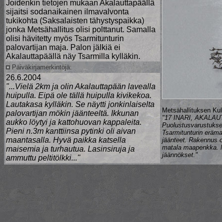
Joidenkin tietojen mukaan Akalauttapäällä
sijaitsi sodanaikainen ilmavalvonta
tukikohta (Saksalaisten tähystyspaikka)
jonka Metsähallitus olisi polttanut. Samalla
olisi hävitetty myös Tsarmitunturin
palovartijan maja. Palon jälkiä ei
Akalauttapäällä näy Tsarmilla kylläkin.
Päiväkirjamerkintöjä:
26.6.2004
"...Vielä 2km ja olin Akalauttapään lavealla
huipulla. Eipä ole tällä huipulla kivikekoa.
Lautakasa kylläkin. Se näytti jonkinlaiselta
Metsähallituksen Kul
palovartijan mökin jäänteeltä. Ikkunan
"17 INARI, AKALA
aukko löytyi ja kattohuovan kappaleita.
Puolustusvarustukse
Pieni n.3m kanttiinsa pytinki oli aivan
Tsarmitunturin eräma
maantasalla. Hyvä paikka katsella
jäänteet. Rakennus on
matala maapenkka. No
maisemia ja turhautua. Lasinsiruja ja
jäännökset."
ammuttu peltitölkki..."