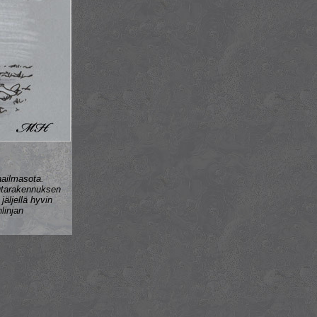
aailmasota.
autarakennuksen
jäljellä hyvin
linjan