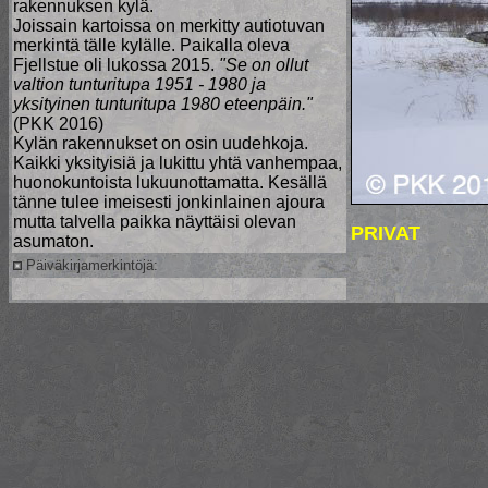
rakennuksen kylä.
Joissain kartoissa on merkitty autiotuvan
merkintä tälle kylälle. Paikalla oleva
Fjellstue oli lukossa 2015.
"Se on ollut
valtion tunturitupa 1951 - 1980 ja
yksityinen tunturitupa 1980 eteenpäin."
(PKK 2016)
Kylän rakennukset on osin uudehkoja.
Kaikki yksityisiä ja lukittu yhtä vanhempaa,
huonokuntoista lukuunottamatta. Kesällä
tänne tulee imeisesti jonkinlainen ajoura
mutta talvella paikka näyttäisi olevan
PRIVAT
asumaton.
Päiväkirjamerkintöjä: