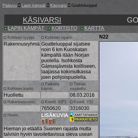
Pääsivu
Lapin kämpät
Käsivarsi
Goahteluoppal
KÄSIVARSI
GO
LAPIN KÄMPÄT
KORTISTO
KARTTA
N22
Kohteen tyyppi:
Kohteen sijainti:
Rakennusryhmä
Goatteluoppal sijatsee
noin 6 km Kuoskatan
kämpältä itään Norjan
puolella. Isohkosta
Gámasjávrista koilliseen,
laajassa kokimutkassa
joen pohjoispuolella.
Paikalla
Tietoja
Kohteen kunto:
käynti:
muutettu
Huollettu
08.03.2016
Rakennusvuosi:
Koord. X(P)
Koord. Y(I)
7650620
3316030
Huom:
LISÄKUVIA
Hieman jo etäällä Suomen rajasta mutta
talvisin hyvin tavoitettavissa oleva usean