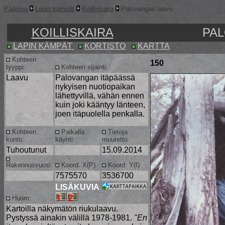
Pääsivu
Lapin kämpät
Koilliskaira
Palovangan laavu
KOILLISKAIRA
PA
LAPIN KÄMPÄT
KORTISTO
KARTTA
Kohteen
150
tyyppi:
Kohteen sijainti:
Laavu
Palovangan itäpäässä
nykyisen nuotiopaikan
lähettyvillä, vähän ennen
kuin joki kääntyy länteen,
joen itäpuolella penkalla.
Kohteen
Paikalla
Tietoja
kunto:
käynti:
muutettu
Tuhoutunut
15.09.2014
Rakennusvuosi:
Koord. X(P)
Koord. Y(I)
7575570
3536700
LISÄKUVIA
Huom:
Kartoilla näkymätön riukulaavu.
Pystyssä ainakin välillä 1978-1981.
"En