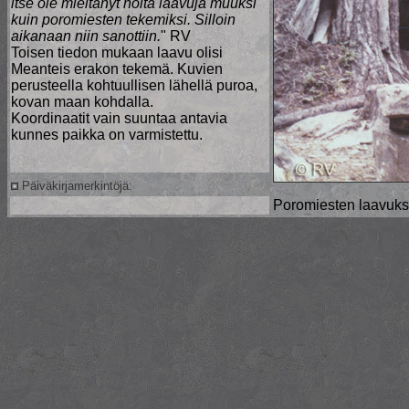
itse ole mieltänyt noita laavuja muuksi
kuin poromiesten tekemiksi. Silloin
aikanaan niin sanottiin.
" RV
Toisen tiedon mukaan laavu olisi
Meanteis erakon tekemä. Kuvien
perusteella kohtuullisen lähellä puroa,
kovan maan kohdalla.
Koordinaatit vain suuntaa antavia
kunnes paikka on varmistettu.
Päiväkirjamerkintöjä:
Poromiesten laavuksi