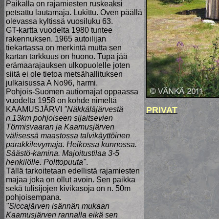
Paikalla on rajamiesten ruskeaksi
petsattu lautamaja. Lukittu. Oven päällä
olevassa kyltissä vuosiluku 63.
GT-kartta vuodelta 1980 tuntee
rakennuksen. 1965 autoilijan
tiekartassa on merkintä mutta sen
kartan tarkkuus on huono. Tupa jää
erämaarajauksen ulkopuolelle joten
siitä ei ole tietoa metsähallituksen
julkaisussa A No96, harmi.
Pohjois-Suomen autiomajat oppaassa
vuodelta 1958 on kohde nimeltä
KAAMUSJÄRVI
"Näkkäläjärvestä
PRIVAT
n.13km pohjoiseen sijaitsevien
Törmisvaaran ja Kaamusjärven
välisessä maastossa talvikäyttöinen
parakkilevymaja. Heikossa kunnossa.
Säästö-kamina. Majoitustilaa 3-5
henkilölle. Polttopuuta"
.
Tällä tarkoitetaan edellistä rajamiesten
majaa joka on ollut avoin. Sen paikka
sekä tulisijojen kivikasoja on n. 50m
pohjoisempana.
"Siccajärven isännän mukaan
Kaamusjärven rannalla eikä sen