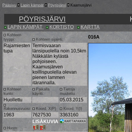
Pääsivu
Lapin kämpät
Pöyrisjärvi
Kaamusjärvi
PÖYRISJÄRVI
LAPIN KÄMPÄT
KORTISTO
KARTTA
Kohteen
016A
tyyppi:
Kohteen sijainti:
Rajamiesten
Termisvaaran
tupa
länsipuolella noin 10,5km
Näkkälän kylästä
pohjoiseen.
Kaamusjärven
koillispuolella olevan
pienen lammen
itärannalla.
Kohteen
Paikalla
Tietoja
kunto:
käynti:
muutettu
Huollettu
05.03.2015
Rakennusvuosi:
Koord. X(P)
Koord. Y(I)
1963
7627530
3363160
LISÄKUVIA
Huom: