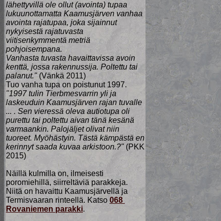
lähettyvillä ole ollut (avointa) tupaa
lukuunottamatta Kaamusjärven vanhaa
avointa rajatupaa, joka sijainnut
nykyisestä rajatuvasta
viitisenkymmentä metriä
pohjoisempana.
Vanhasta tuvasta havaittavissa avoin
kenttä, jossa rakennussija. Poltettu tai
palanut."
(Vänkä 2011)
Tuo vanha tupa on poistunut 1997.
"1997 tulin Tierbmesvarrin yli ja
laskeuduin Kaamusjärven rajan tuvalle
... . Sen vieressä oleva autiotupa oli
purettu tai poltettu aivan tänä kesänä
varmaankin. Palojäljet olivat niin
tuoreet. Myöhästyin. Tästä kämpästä en
kerinnyt saada kuvaa arkistoon.?"
(PKK
2015)
Näillä kulmilla on, ilmeisesti
poromiehillä, siirreltäviä parakkeja.
Niitä on havaittu Kaamusjärvellä ja
Termisvaaran rinteellä. Katso
068
Rovaniemen parakki
.