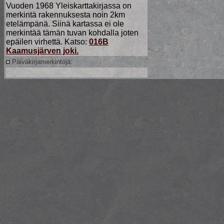
Vuoden 1968 Yleiskarttakirjassa on
merkintä rakennuksesta noin 2km
etelämpänä. Siinä kartassa ei ole
merkintää tämän tuvan kohdalla joten
epäilen virhettä. Katso:
016B
Kaamusjärven joki.
Päiväkirjamerkintöjä: