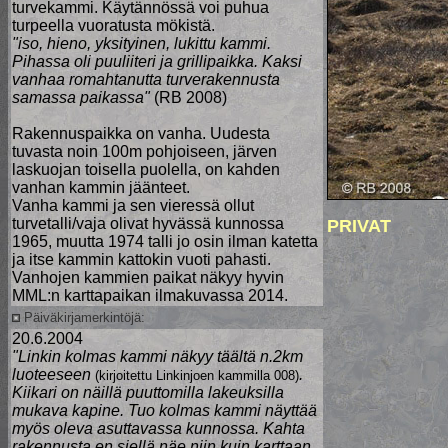
turvekammi. Käytännössä voi puhua
turpeella vuoratusta mökistä.
"iso, hieno, yksityinen, lukittu kammi.
Pihassa oli puuliiteri ja grillipaikka. Kaksi
vanhaa romahtanutta turverakennusta
samassa paikassa"
(RB 2008)
Rakennuspaikka on vanha. Uudesta
tuvasta noin 100m pohjoiseen, järven
laskuojan toisella puolella, on kahden
vanhan kammin jäänteet.
Vanha kammi ja sen vieressä ollut
turvetalli/vaja olivat hyvässä kunnossa
PRIVAT
1965, muutta 1974 talli jo osin ilman katetta
ja itse kammin kattokin vuoti pahasti.
Vanhojen kammien paikat näkyy hyvin
MML:n karttapaikan ilmakuvassa 2014.
Päiväkirjamerkintöjä:
20.6.2004
"Linkin kolmas kammi näkyy täältä n.2km
luoteeseen
.
(kirjoitettu Linkinjoen kammilla 008)
Kiikari on näillä puuttomilla lakeuksilla
mukava kapine. Tuo kolmas kammi näyttää
myös oleva asuttavassa kunnossa. Kahta
rakennusta en siellä näe niin kuin karttaan