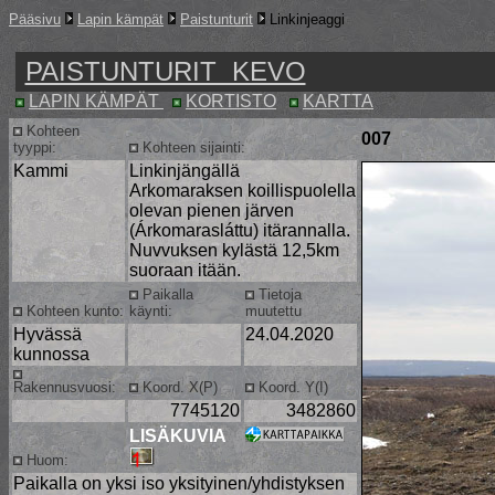
Pääsivu
Lapin kämpät
Paistunturit
Linkinjeaggi
PAISTUNTURIT KEVO
LAPIN KÄMPÄT
KORTISTO
KARTTA
Kohteen
007
tyyppi:
Kohteen sijainti:
Kammi
Linkinjängällä
Arkomaraksen koillispuolella
olevan pienen järven
(Árkomarasláttu) itärannalla.
Nuvvuksen kylästä 12,5km
suoraan itään.
Paikalla
Tietoja
Kohteen kunto:
käynti:
muutettu
Hyvässä
24.04.2020
kunnossa
Rakennusvuosi:
Koord. X(P)
Koord. Y(I)
7745120
3482860
LISÄKUVIA
Huom:
Paikalla on yksi iso yksityinen/yhdistyksen