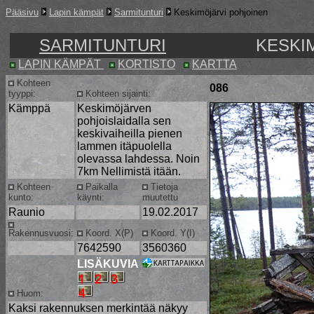
Pääsivu
Lapin kämpät
Sarmitunturi
Keskimöjärvi pohjoinen
SARMITUNTURI
KESKI
LAPIN KÄMPÄT
KORTISTO
KARTTA
Kohteen
086
tyyppi:
Kohteen sijainti:
Kämppä
Keskimöjärven
pohjoislaidalla sen
keskivaiheilla pienen
lammen itäpuolella
olevassa lahdessa. Noin
7km Nellimistä itään.
Kohteen
Paikalla
Tietoja
kunto:
käynti:
muutettu
Raunio
19.02.2017
Rakennusvuosi:
Koord. X(P)
Koord. Y(I)
7642590
3560360
LISÄKUVIA
Huom:
Kaksi rakennuksen merkintää näkyy