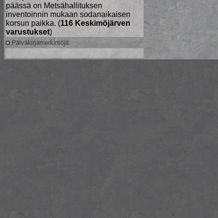
päässä on Metsähallituksen
inventoinnin mukaan sodanaikaisen
korsun paikka. (
116 Keskimöjärven
varustukset
)
Päiväkirjamerkintöjä: