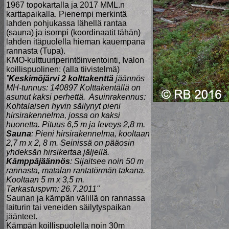
1967 topokartalla ja 2017 MML.n
karttapaikalla. Pienempi merkintä
lahden pohjukassa lähellä rantaa
(sauna) ja isompi (koordinaatit tähän)
lahden itäpuolella hieman kauempana
rannasta (Tupa).
KMO-kulttuuriperintöinventointi, Ivalon
koillispuolinen: (alla tiivistelmä)
”
Keskimöjärvi 2 kolttakenttä
jäännös
MH-tunnus: 140897 Kolttakentällä on
asunut kaksi perhettä. Asuinrakennus:
Kohtalaisen hyvin säilynyt pieni
hirsirakennelma, jossa on kaksi
huonetta. Pituus 6,5 m ja leveys 2,8 m.
Sauna
: Pieni hirsirakennelma, kooltaan
2,7 m x 2, 8 m. Seinissä on pääosin
yhdeksän hirsikertaa jäljellä.
Kämppäjäännös
: Sijaitsee noin 50 m
rannasta, matalan rantatörmän takana.
Kooltaan 5 m x 3,5 m.
Tarkastuspvm: 26.7.2011"
Saunan ja kämpän välillä on rannassa
laiturin tai veneiden säilytyspaikan
jäänteet.
Kämpän koillispuolella noin 30m