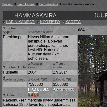
Pääsivu
Lapin kämpät
Hammaskaira
Juurakkomaan kämppä
HAMMASKAIRA
JUU
LAPIN KÄMPÄT
KORTISTO
KARTTA
Kohteen
084
tyyppi:
Kohteen sijainti:
Porokämppä
Hirvas-Niilan Aitavaaran
länsipuolella olevan
poroerotuspaikan lähes
keskellä. Harriselältä
Kutturan tieltä 8km
pohjoiseen.
Paikalla
Tietoja
Kohteen kunto:
käynti:
muutettu
Huollettu
2004
2.9.2014
Rakennusvuosi:
Koord. X(P)
Koord. Y(I)
7595530
3505880
LISÄKUVIA
Huom:
Rakennuksen merkintä löytyy uudemmissa
kartoissa 1980-luvun lopun topokartasta