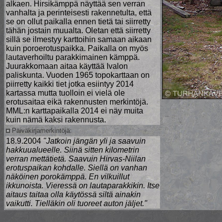
alkaen. Hirsikämppä näyttää sen verran
vanhalta ja perinteisesti rakennetulta, että
se on ollut paikalla ennen tietä tai siirretty
tähän jostain muualta. Oletan että siirretty
sillä se ilmestyy karttoihin samaan aikaan
kuin poroerotuspaikka. Paikalla on myös
lautaverhoiltu parakkimainen kämppä.
Juurakkomaan aitaa käyttää Ivalon
paliskunta. Vuoden 1965 topokarttaan on
piirretty kaikki tiet jotka esiintyy 2014
kartassa mutta tuolloin ei vielä ole
erotusaitaa eikä rakennusten merkintöjä.
MML:n karttapaikalla 2014 ei näy muita
kuin nämä kaksi rakennusta.
Päiväkirjamerkintöjä:
18.9.2004
"Jatkoin jängän yli ja saavuin
hakkuualueelle. Siinä sitten kilometrin
verran mettätietä. Saavuin Hirvas-Niilan
erotuspaikan kohdalle. Siellä on vanhan
näköinen porokämppä. En vilkuillut
ikkunoista. Vieressä on lautaparakkikin. Itse
aitaus taitaa olla käytössä siltä ainakin
vaikutti. Tielläkin oli tuoreet auton jäljet."