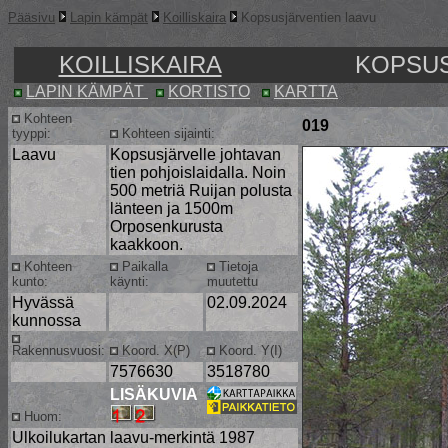
Pääsivu
Lapin kämpät
Koilliskaira
Kopsusjärventien laavu
KOILLISKAIRA
KOPSUS
LAPIN KÄMPÄT
KORTISTO
KARTTA
Kohteen
019
tyyppi:
Kohteen sijainti:
Laavu
Kopsusjärvelle johtavan
tien pohjoislaidalla. Noin
500 metriä Ruijan polusta
länteen ja 1500m
Orposenkurusta
kaakkoon.
Kohteen
Paikalla
Tietoja
kunto:
käynti:
muutettu
Hyvässä
02.09.2024
kunnossa
Rakennusvuosi:
Koord. X(P)
Koord. Y(I)
7576630
3518780
LISÄKUVIA
Huom:
Ulkoilukartan laavu-merkintä 1987