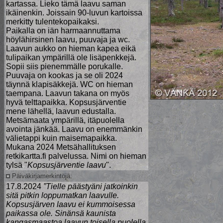
kartassa. Lieko tämä laavu saman
ikäinenkin. Joissain 90-luvun kartoissa
merkitty tulentekopaikaksi.
Paikalla on iän harmaannuttama
höylähirsinen laavu, puuvaja ja wc.
Laavun aukko on hieman kapea eikä
tulipaikan ympärillä ole lisäpenkkejä.
Sopii siis pienemmälle porukalle.
Puuvaja on kookas ja se oli 2024
täynnä klapisäkkejä. WC on hieman
taempana. Laavun takana on myös
hyvä telttapaikka. Kopsusjärventie
mene lähellä, laavun edustalla.
Metsämaata ympärillä, itäpuolella
avointa jänkää. Laavu on enemmänkin
välietappi kuin maisemapaikka.
Mukana 2024 Metsähallituksen
retkikartta.fi palvelussa. Nimi on hieman
tylsä "
Kopsusjärventie laavu
".
Päiväkirjamerkintöjä:
17.8.2024
”Tielle päästyäni jatkoinkin
sitä pitkin loppumatkan laavulle.
Kopsusjärven laavu ei kummoisessa
paikassa ole. Sinänsä kaunista
kangasmaastoa laavun toisella puolella