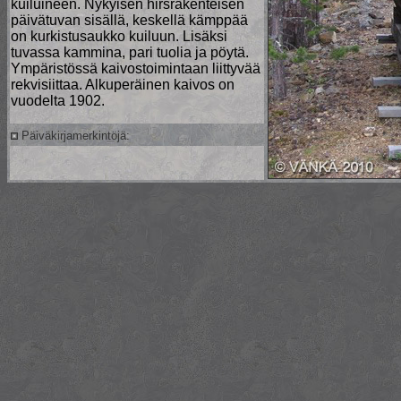
kuiluineen. Nykyisen hirsrakenteisen
päivätuvan sisällä, keskellä kämppää
on kurkistusaukko kuiluun. Lisäksi
tuvassa kammina, pari tuolia ja pöytä.
Ympäristössä kaivostoimintaan liittyvää
rekvisiittaa. Alkuperäinen kaivos on
vuodelta 1902.
Päiväkirjamerkintöjä: