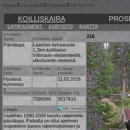
Pääsivu
Lapin kämpät
Koilliskaira
Palo-ojan kota
KOILLISKAIRA
PROS
LAPIN KÄMPÄT
KORTISTO
KARTTA
Kohteen
216
tyyppi:
Kohteen sijainti:
Päivätupa
Laanilan tiehaarasta
1,2km koilliseen
Välimaan etelärinteellä,
ulkoilureitin vieressä.
Kohteen
Paikalla
Tietoja
kunto:
käynti:
muutettu
Hyvässä
11.02.2016
kunnossa
Rakennusvuosi:
Koord. X(P)
Koord. Y(I)
7590080
3517610
Huom:
Uudehko 1990-2000 luvulla rakennettu
päivätupa. Paikalla on ollut aiemmin
rospektorin kaivos rakennuksineen ja