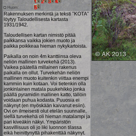
Huom:
Rakennuksen merkintä ja teksti "KOTA"
löytyy Taloudellisesta kartasta
1931/1942.
Taloudellisen kartan nimistö pitää
paikkansa vaikka jokien muoto ja
paikka poikkeaa hieman nykykartoista.
Paikalla on noin 4m kanttiinsa oleva
neliön mallinen turvekehä (2013).
Vaikea päätellä millainen rakenus
paikalla on ollut. Turvekehän neliön
mallinen muoto kuitenkin viittaa enempi
kammiin kuin kotaan. Voi tietenkin olla
jonkinlainen matala puukehikko jonka
päällä pyramidin mallinen katto, tällöin
voidaan puhua kodasta. Puuosia ei
näkynyt (en myöskään kaivanut esiin).
Ovi on ilmeisesti olut etelän suunnalle,
siellä turvekehä oli hieman matalampi ja
pari kiveäkin näkyi. Ympäristön
kasvillisuus oli jo liki luonnon tilassa
eikä heinittynyttä pihakenttää näkynyt.