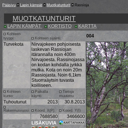
Pääsivu
Lapin kämpät
Muotkatunturit
Rassioja
MUOTKATUNTURIT
LAPIN KÄMPÄT
KORTISTO
KARTTA
Kohteen
004
tyyppi:
Kohteen sijainti:
Turvekota
Nirvajokeen pohjoisesta
laskevan Rassiojan
itärannalla noin 400m
Nirvajoesta. Rassinojassa
on kodan kohdalla jyrkkä
mutka. Kota on noin 20m
Rassiojasta. Noin 6,1km
Stuorraäytsin tuvasta
koilliseen.
Kohteen
Paikalla
Tietoja
kunto:
käynti:
muutettu
Tuhoutunut
2013
30.8.2013
Rakennusvuosi:
Koord. X(P)
Koord. Y(I)
7688580
3466600
LISÄKUVIA