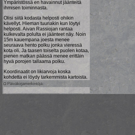
Ympäristössä en havainnut jäänteitä
ihmisen toiminnasta.
Olisi siitä kodasta helposti ohikin
kävellyt. Hieman tuuriakin kun löytyi
helposti. Aivan Rassiojan rantaa
kulkevalta polulta ei jäänteet näy. Noin
15m kauempana joesta menee
seuraava hento polku jonka vieressä
kota oli. Ja taasen toiselta puolen kotaa,
pienen matkan päässä menee erittäin
hyvä porojen tallaama polku.
Koordinaatit on likiarvoja koska
kohdetta ei löydy tarkemmista kartoista.
Päiväkirjamerkintöjä: