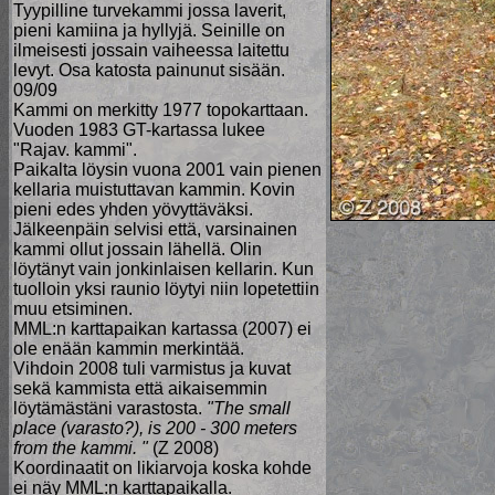
Tyypilline turvekammi jossa laverit,
pieni kamiina ja hyllyjä. Seinille on
ilmeisesti jossain vaiheessa laitettu
levyt. Osa katosta painunut sisään.
09/09
Kammi on merkitty 1977 topokarttaan.
Vuoden 1983 GT-kartassa lukee
"Rajav. kammi".
Paikalta löysin vuona 2001 vain pienen
kellaria muistuttavan kammin. Kovin
pieni edes yhden yövyttäväksi.
Jälkeenpäin selvisi että, varsinainen
kammi ollut jossain lähellä. Olin
löytänyt vain jonkinlaisen kellarin. Kun
tuolloin yksi raunio löytyi niin lopetettiin
muu etsiminen.
MML:n karttapaikan kartassa (2007) ei
ole enään kammin merkintää.
Vihdoin 2008 tuli varmistus ja kuvat
sekä kammista että aikaisemmin
löytämästäni varastosta.
"The small
place (varasto?), is 200 - 300 meters
from the kammi. "
(Z 2008)
Koordinaatit on likiarvoja koska kohde
ei näy MML:n karttapaikalla.