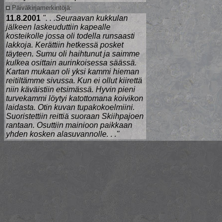
Päiväkirjamerkintöjä:
11.8.2001
". . .Seuraavan kukkulan
jälkeen laskeuduttiin kapealle
kosteikolle jossa oli todella runsaasti
lakkoja. Kerättiin hetkessä posket
täyteen. Sumu oli haihtunut ja saimme
kulkea osittain aurinkoisessa säässä.
Kartan mukaan oli yksi kammi hieman
reitiltämme sivussa. Kun ei ollut kiirettä
niin käväistiin etsimässä. Hyvin pieni
turvekammi löytyi katottomana koivikon
laidasta. Otin kuvan tupakokoelmiini.
Suoristettiin reittiä suoraan Skiihpajoen
rantaan. Osuttiin mainioon paikkaan
yhden kosken alasuvannolle. . ."