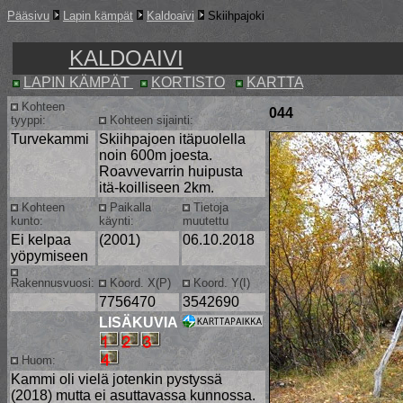
Pääsivu
Lapin kämpät
Kaldoaivi
Skiihpajoki
KALDOAIVI
LAPIN KÄMPÄT
KORTISTO
KARTTA
Kohteen
044
tyyppi:
Kohteen sijainti:
Turvekammi
Skiihpajoen itäpuolella
noin 600m joesta.
Roavvevarrin huipusta
itä-koilliseen 2km.
Kohteen
Paikalla
Tietoja
kunto:
käynti:
muutettu
Ei kelpaa
(2001)
06.10.2018
yöpymiseen
Rakennusvuosi:
Koord. X(P)
Koord. Y(I)
7756470
3542690
LISÄKUVIA
Huom:
Kammi oli vielä jotenkin pystyssä
(2018) mutta ei asuttavassa kunnossa.