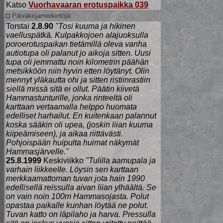
Katso
Vuorhavaaran erotuspaikka 039
Päiväkirjamerkintöjä:
Torstai
2.8.90
"Tosi kuuma ja hikinen
vaelluspätkä. Kulpakkojoen alajuoksulla
poroerotuspaikan tietämillä oleva vanha
autiotupa oli palanut jo aikoja sitten. Uusi
tupa oli jemmattu noin kilometrin päähän
metsikköön niin hyvin etten löytänyt. Olin
mennyt yläkautta ohi ja sitten ristiinrastiin
siellä missä sitä ei ollut. Päätin kiivetä
Hammastunturille, jonka rinteeltä oli
karttaan vertaamalla helppo huomata
edelliset harhailut. En kuitenkaan palannut
koska sääkin oli upea, (joskin liian kuuma
kiipeämiseen), ja aikaa riittävästi.
Pohjoispään huipulta huimat näkymät
Hammasjärvelle."
25.8.1999
Keskiviikko
"Tulilla aamupala ja
varhain liikkeelle. Löysin sen karttaan
merkkaamattoman tuvan jota hain 1990
edellisellä reissulla aivan liian ylhäältä. Se
on vain noin 100m Hammasojasta. Polut
opastaa paikalle kunhan löytää ne polut.
Tuvan katto on läpilaho ja harva. Pressulla