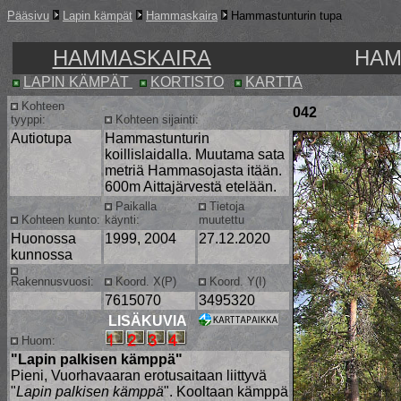
Pääsivu
Lapin kämpät
Hammaskaira
Hammastunturin tupa
HAMMASKAIRA
HAM
LAPIN KÄMPÄT
KORTISTO
KARTTA
Kohteen
042
tyyppi:
Kohteen sijainti:
Autiotupa
Hammastunturin
koillislaidalla. Muutama sata
metriä Hammasojasta itään.
600m Aittajärvestä etelään.
Paikalla
Tietoja
Kohteen kunto:
käynti:
muutettu
Huonossa
1999, 2004
27.12.2020
kunnossa
Rakennusvuosi:
Koord. X(P)
Koord. Y(I)
7615070
3495320
LISÄKUVIA
Huom:
"Lapin palkisen kämppä"
Pieni, Vuorhavaaran erotusaitaan liittyvä
"
Lapin palkisen kämppä
". Kooltaan kämppä