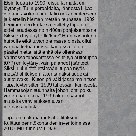
Etsin tupaa jo 1990 reissulla mutta en
löytänyt. Tulin poroaidalta, lännestä liikaa
etelään avotunturiin. Jätin rinkan rinteeseen
ja kiertelin hieman metsän reunassa. 1989
Lemmenjoen kartassa esittetty tupa on
todellisuudessa noin 400m pohjoisempana.
Siksi en löytänyt. Oli “kiire” Hammasunturin
huipulle eikä tuvan olemassa olosta ollut
varmaa tietoa muissa kartoissa, joten
päättelin ettei sitä ehkä ole ollenkaan.
Vanhassa topokartassa esiteltyä autiotupaa
(077) en löytänyt vain palaneet jäänteet.
Siksi luulin tätä etsimääni tupaa myös
metsähallituksen rakentamaksi uudeksi
autiotuvaksi. Kuten päiväkirjassa mainitsen.
Tupa löytyi sitten 1999 tullessani koillisesta
Hammasojan suunnalta johon johti polku
veden haun takia. 1999 olin jo saanut
muualta vahvistuksen tuvan
olemassaolosta.
Tupa on mukana metsähallituksen
Kulttuuriperintökohteiden inventoinnissa
2010. MH-tunnus: 119381