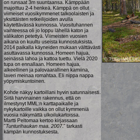
on runsaat 3m suuntaansa. Kämppään
majoittuu 2-4 henkeä. Kämppä on ollut
viimeiset vuosikymmenet talkoolaisten ja
yksittäisten retkeilijoiden avulla
käytettävässä kunnossa. Vuosituhannen
vaihteessa oli jo loppu lähellä katon ja
välikaton petettyä. Viimeisten vuosien
aikana on kuultu useista kunnostuksista.
2014 paikalla käyneiden mukaan välttävästi
asuttavassa kunnossa. Homeen hajua,
seinässä lahoa ja kattoa tuettu. Vielä 2020
tupa on ennallaan. Homeen hajua,
alkeellinen ja palovaarallinen kamiina,
laveri meinaa romahtaa. Eli nippa nappa
yöpymiskuntoinen.
Kohde näkyy kartoillani hyvin satunnaisesti.
Siitä harvinainen rakennus, että on
ilmestynyt MML:n karttapaikalle ja
nykykartoille vaikka on ollut kymmeniä
vuosia näkymättä ulkoilukartoissa.
Martti Peltomaa kertoo kirjassaan
"
Tunturihaukan maa. 2007
." tarkasti
kämpän kunnostuksesta.