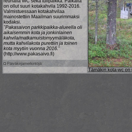
reunalla WC sekä tulipaikka. Paikalla
on ollut suuri kotakahvila 1992-2016.
Valmistuessaan kotakahvilaa
mainostettiin Maailman suurimmaksi
kodaksi.
"Pakasaivon parkkipaikka-alueella oli
aikaisemmin kota ja jonkinlainen
kahvila/matkamuistomyymäläkota,
mutta kahvilakota purettiin ja toinen
kota myytiin vuonna 2016."
(http://www.pakasaivo.fi)
Päiväkirjamerkintöjä:
Tämäkin kota-wc on p