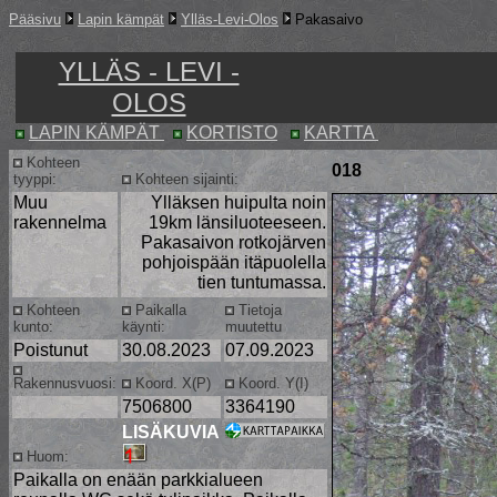
Pääsivu
Lapin kämpät
Ylläs-Levi-Olos
Pakasaivo
YLLÄS - LEVI -
OLOS
LAPIN KÄMPÄT
KORTISTO
KARTTA
Kohteen
018
tyyppi:
Kohteen sijainti:
Muu
Ylläksen huipulta noin
rakennelma
19km länsiluoteeseen.
Pakasaivon rotkojärven
pohjoispään itäpuolella
tien tuntumassa.
Kohteen
Paikalla
Tietoja
kunto:
käynti:
muutettu
Poistunut
30.08.2023
07.09.2023
Rakennusvuosi:
Koord. X(P)
Koord. Y(I)
7506800
3364190
LISÄKUVIA
Huom:
Paikalla on enään parkkialueen