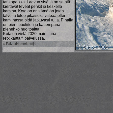
taukopaikka. Laavun sisällä on seiniä
kiertävät leveät penkit ja keskellä
kamina. Kota on eristämätön joten
talvella tulee pikaisesti viileää ellei
kamiinassa pidä jatkuvasti tulia. Pihalla
on pieni puuliiteri ja kauempana
pienehkö huoltoaitta.
Kota on vielä 2020 mainittuna
retkikartta.fi palvelussa.
Päiväkirjamerkintöjä: