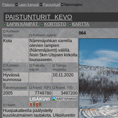
Pääsivu
Lapin kämpät
Paistunturit
Nammajärvi
PAISTUNTURIT KEVO
LAPIN KÄMPÄT
KORTISTO
KARTTA
Kohteen
064
tyyppi:
Kohteen sijainti:
Kota
Námmájohkan varrella
olevien lampien
(Námmájávrrit) välillä.
Noin 5km Utsjoen kirkolta
lounaaseen.
Kohteen
Paikalla
Tietoja
kunto:
käynti:
muutettu
Hyvässä
10.11.2020
kunnossa
Rakennusvuosi:
Koord. X(P)
Koord. Y(I)
2005
7749780
3497200
LISÄKUVI
Huom:
Huopakatteella päälystetty
kuusikulmainen lautakota. Ulkoilureitin