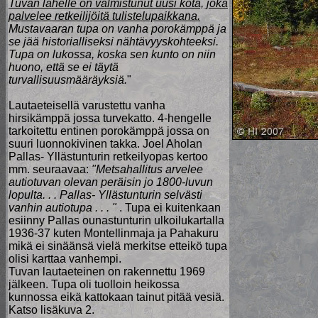
Tuvan lähelle on valmistunut uusi kota, joka
palvelee retkeilijöitä tulistelupaikkana.
Mustavaaran tupa on vanha porokämppä ja
se jää historialliseksi nähtävyyskohteeksi.
Tupa on lukossa, koska sen kunto on niin
huono, että se ei täytä
turvallisuusmääräyksiä.
"
Lautaeteisellä varustettu vanha
hirsikämppä jossa turvekatto. 4-hengelle
tarkoitettu entinen porokämppä jossa on
suuri luonnokivinen takka. Joel Aholan
Pallas- Yllästunturin retkeilyopas kertoo
mm. seuraavaa:
"Metsahallitus arvelee
autiotuvan olevan peräisin jo 1800-luvun
lopulta. . . Pallas- Yllästunturin selvästi
vanhin autiotupa . . . "
. Tupa ei kuitenkaan
esiinny Pallas ounastunturin ulkoilukartalla
1936-37 kuten Montellinmaja ja Pahakuru
mikä ei sinäänsä vielä merkitse etteikö tupa
olisi karttaa vanhempi.
Tuvan lautaeteinen on rakennettu 1969
jälkeen. Tupa oli tuolloin heikossa
kunnossa eikä kattokaan tainut pitää vesiä.
Katso lisäkuva 2.