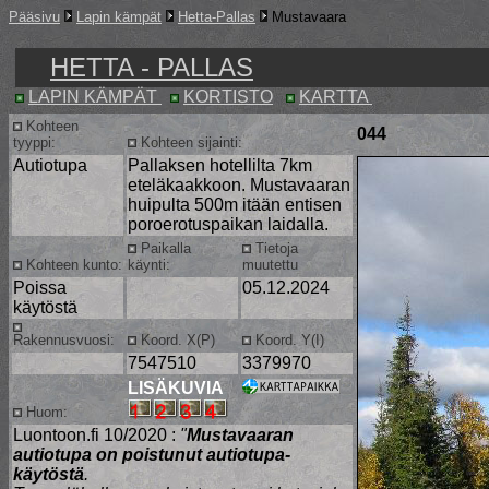
Pääsivu
Lapin kämpät
Hetta-Pallas
Mustavaara
HETTA - PALLAS
LAPIN KÄMPÄT
KORTISTO
KARTTA
Kohteen
044
tyyppi:
Kohteen sijainti:
Autiotupa
Pallaksen hotellilta 7km
eteläkaakkoon. Mustavaaran
huipulta 500m itään entisen
poroerotuspaikan laidalla.
Paikalla
Tietoja
Kohteen kunto:
käynti:
muutettu
Poissa
05.12.2024
käytöstä
Rakennusvuosi:
Koord. X(P)
Koord. Y(I)
7547510
3379970
LISÄKUVIA
Huom:
Luontoon.fi 10/2020 :
"
Mustavaaran
autiotupa on poistunut autiotupa-
käytöstä
.