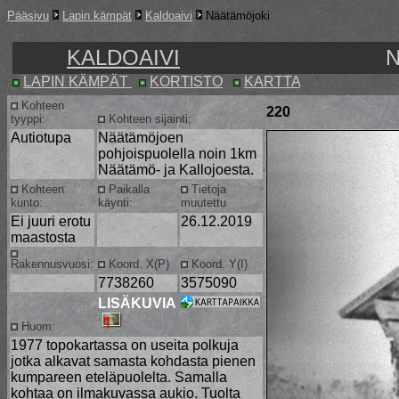
Pääsivu
Lapin kämpät
Kaldoaivi
Näätämöjoki
KALDOAIVI
LAPIN KÄMPÄT
KORTISTO
KARTTA
Kohteen
220
tyyppi:
Kohteen sijainti:
Autiotupa
Näätämöjoen
pohjoispuolella noin 1km
Näätämö- ja Kallojoesta.
Kohteen
Paikalla
Tietoja
kunto:
käynti:
muutettu
Ei juuri erotu
26.12.2019
maastosta
Rakennusvuosi:
Koord. X(P)
Koord. Y(I)
7738260
3575090
LISÄKUVIA
Huom:
1977 topokartassa on useita polkuja
jotka alkavat samasta kohdasta pienen
kumpareen eteläpuolelta. Samalla
kohtaa on ilmakuvassa aukio. Tuolta