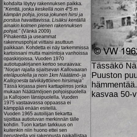
kohdalta löytyy rakennuksen paikka.
"Kenttä, jonka keskellä noin 4*5 m
kämpän pohja, jossa jokunen hirsi ja
porstua havaittavissa. Lisäksi kentällä
ainakin kolmen pienen rakennuksen
pohjat."
(Vänkä 2009)
Pihakenttä ja useammat
rakennuspohjat viittaisi asuttuun
paikkaan. Kohdetta ei näy tarkemmissa
kartoissani mutta mainintoja vanhoissa
opaskirjoissa. Vuoden 1970
Tässäkö Nää
autiotupakirjanen kertoo seuraavaa:
"Norjan rajalla sijaitsevan Kallovaaran
Puuston puu
eteläpuolella ja noin 1km Näätämö- ja
Kallojoesta talvikäyttöinen hirsimaja"
hämmentää. 
Tässä kirjassa pieni karttapiirros jonka
mukaan Näätämöjoen pohjoispuolella
kasvaa 50-
ja Kallojoen länsipuolella. Vuoden
1975 vastaavassa oppaassa ei
kämppää enään esitellä.
Vuoden 1965 autoilijan tiekartta
sijoittaa autiotuvan merkinnän tälle
kohdin. Tuon kartan tarkkuus on
kuitenkin niin huono ettei sen
perusteella voi rakennusta paikallistaa