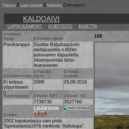
Pääsivu
Lapin kämpät
Kaldoaivi
Aksonjunni
KALDOAIVI
LAPIN KÄMPÄT
KORTISTO
KARTTA
Kohteen
108
tyyppi:
Kohteen sijainti:
Porokämppä
Duottar-Báljahasjávrin
eteläpuolella n.600m
purovarren itäpuolella.
Aksonjunnista länsi-
lounaaseen.
Paikalla
Tietoja
Kohteen kunto:
käynti:
muutettu
Ei kelpaa
2008
25.09.2018
yöpymiseen
Rakennusvuosi:
Koord. X(P)
Koord. Y(I)
7739730
3527760
LISÄKUVIA
Huom:
2002 topokartassa vain piste.
Topokartassa1976 merkintä “Autiotupa”.