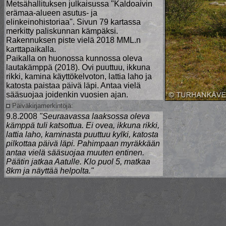
Metsähallituksen julkaisussa "Kaldoaivin
erämaa-alueen asutus- ja
elinkeinohistoriaa". Sivun 79 kartassa
merkitty paliskunnan kämpäksi.
Rakennuksen piste vielä 2018 MML.n
karttapaikalla.
Paikalla on huonossa kunnossa oleva
lautakämppä (2018). Ovi puuttuu, ikkuna
rikki, kamina käyttökelvoton, lattia laho ja
katosta paistaa päivä läpi. Antaa vielä
sääsuojaa joidenkin vuosien ajan.
Päiväkirjamerkintöjä:
9.8.2008
"Seuraavassa laaksossa oleva
kämppä tuli katsottua. Ei ovea, ikkuna rikki,
lattia laho, kaminasta puuttuu kylki, katosta
pilkottaa päivä läpi. Pahimpaan myräkkään
antaa vielä sääsuojaa muuten entinen.
Päätin jatkaa Aatulle. Klo puol 5, matkaa
8km ja näyttää helpolta."