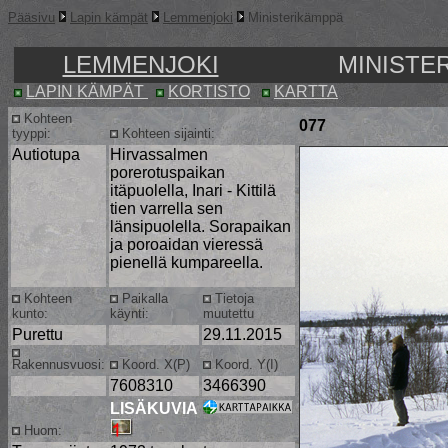
Pääsivu
Lapin kämpät
Lemmenjoki
Ministerikämppä
LEMMENJOKI
MINISTER
LAPIN KÄMPÄT
KORTISTO
KARTTA
Kohteen
077
tyyppi:
Kohteen sijainti:
Autiotupa
Hirvassalmen
porerotuspaikan
itäpuolella, Inari - Kittilä
tien varrella sen
länsipuolella. Sorapaikan
ja poroaidan vieressä
pienellä kumpareella.
Kohteen
Paikalla
Tietoja
kunto:
käynti:
muutettu
Purettu
29.11.2015
Rakennusvuosi:
Koord. X(P)
Koord. Y(I)
7608310
3466390
LISÄKUVIA
Huom: