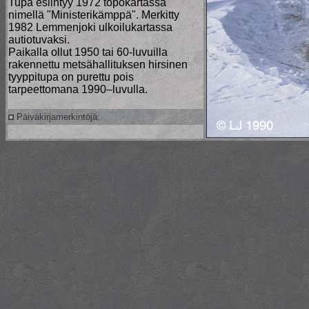
Tupa esiintyy 1972 topokartassa
nimellä "Ministerikämppä". Merkitty
1982 Lemmenjoki ulkoilukartassa
autiotuvaksi.
Paikalla ollut 1950 tai 60-luvuilla
rakennettu metsähallituksen hirsinen
tyyppitupa on purettu pois
tarpeettomana 1990–luvulla.
Päiväkirjamerkintöjä: