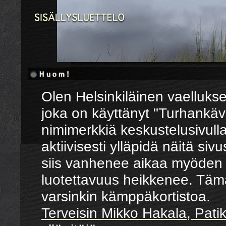
Olen Helsinkiläinen vaelluks
joka on käyttänyt "Turhankäve
nimimerkkiä keskustelusivull
aktiivisesti ylläpidä näitä sivu
siis vanhenee aikaa myöden j
luotettavuus heikkenee. Tä
varsinkin kämppäkortistoa.
Terveisin Mikko Hakala, Pati