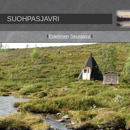
SUOHPASJAVRI
Edellinen
Seuraava