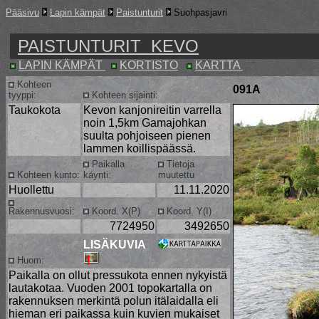
Pääsivu
Lapin kämpät
Paistunturit
Suohpasjavri
PAISTUNTURIT KEVO
LAPIN KÄMPÄT
KORTISTO
KARTTA
Kohteen
091A
tyyppi:
Kohteen sijainti:
Taukokota
Kevon kanjonireitin varrella
noin 1,5km Gamajohkan
suulta pohjoiseen pienen
lammen koillispäässä.
Paikalla
Tietoja
Kohteen kunto:
käynti:
muutettu
Huollettu
11.11.2020
Rakennusvuosi:
Koord. X(P)
Koord. Y(I)
7724950
3492650
LISÄKUVIA
Huom:
Paikalla on ollut pressukota ennen nykyistä
lautakotaa. Vuoden 2001 topokartalla on
rakennuksen merkintä polun itälaidalla eli
hieman eri paikassa kuin kuvien mukaiset