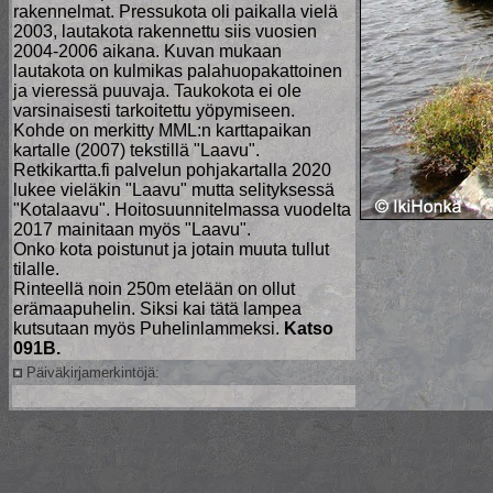
rakennelmat. Pressukota oli paikalla vielä
2003, lautakota rakennettu siis vuosien
2004-2006 aikana. Kuvan mukaan
lautakota on kulmikas palahuopakattoinen
ja vieressä puuvaja. Taukokota ei ole
varsinaisesti tarkoitettu yöpymiseen.
Kohde on merkitty MML:n karttapaikan
kartalle (2007) tekstillä "Laavu".
Retkikartta.fi palvelun pohjakartalla 2020
lukee vieläkin "Laavu" mutta selityksessä
"Kotalaavu". Hoitosuunnitelmassa vuodelta
2017 mainitaan myös "Laavu".
Onko kota poistunut ja jotain muuta tullut
tilalle.
Rinteellä noin 250m etelään on ollut
erämaapuhelin. Siksi kai tätä lampea
kutsutaan myös Puhelinlammeksi.
Katso
091B.
Päiväkirjamerkintöjä: