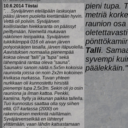
pieni tupa. 
10.6.2014 Tiistai
". . .Syväjärven eteläpään laskuojan
metriä kork
pääsi järven puolelta kiertämään hyvin.
Vettä oli polviin. Syväjärven
raunion osa 
koillislaidan hiekkaranta on päässyt
oletettavast
peittymään. Niemellä mukavan
näköinen leiripaikka. Syväjärven
pönttökamiina
tukkikämppä 016 oli aivan järven
pohjoiskärjen tasalla, järven itäpuolella.
Talli
. Samaa
Aavistuksen normaalia pienempää
kokoa olevat ”talli” ja ”tupa” sekä
syvempi kuin
lähempänä rantaa oleva ”sauna”.
päälekkäin."
Saunaksi sanoin näitä n.5x5m kokoisia
raunioita joissa on noin 2x2m kokoinen
kivikasa nurkassa. Tuvan yhteen
nurkkaan oli kunnostettu hirsistä
pienempi tupa 2,5x3m. Sekin oli jo osin
rauniona ja ilman kattoa. Penkki,
kamiina, hylly ja ikkunan paikka tallella.
Tuo kunnostus saattaa olla syy siihen
että, GT-kartassa (2000) on
rakennuksen merkintä näillämain.
Syväjärvenselkää en lähtenyt
ylittämään, vaan lähdin katsastamaan