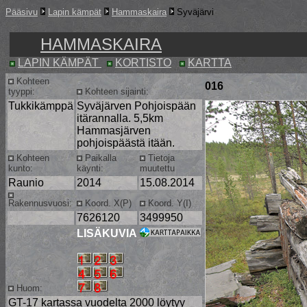
Pääsivu
Lapin kämpät
Hammaskaira
Syväjärvi
HAMMASKAIRA
LAPIN KÄMPÄT
KORTISTO
KARTTA
Kohteen
016
tyyppi:
Kohteen sijainti:
Tukkikämppä
Syväjärven Pohjoispään
itärannalla. 5,5km
Hammasjärven
pohjoispäästä itään.
Kohteen
Paikalla
Tietoja
kunto:
käynti:
muutettu
Raunio
2014
15.08.2014
Rakennusvuosi:
Koord. X(P)
Koord. Y(I)
7626120
3499950
LISÄKUVIA
Huom:
GT-17 kartassa vuodelta 2000 löytyy