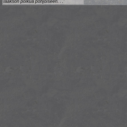
laakson polkua pohjoiseen. . ."