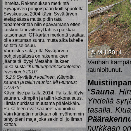
ihmeitä. Rakennuksen merkintä
Syväjärven pohjoispään koillispuolella.
Syyskuussa 2004 kävin Syväjärven
eteläpäässä mutta pidin tätä
tupamerkintää niin epävarmana etten
laiskuuttani viitsinyt lähteä paikkaa
katsomaan. GT-kartan merkintä saattaa
olla sattuman suhru, mutta aika lähelle
se tätä se osuu.
Varmistus siitä, että Syväjärven
pohjoispäässä on rakennuksen
Vanhan kämpän 
jäänteitä löytyi Metsähallituksen
julkaisusta
"Kulttuuriperintökohteiden
raunioitunut.
inventointi 2010"
"5.2.9 Syväjärvi koillinen, Kämpän,
Muistiinpan
saunan ja tallin rauniot. MH-tunnus:
127875"
"
Sauna
. Hi
Kävin itse paikalla 2014. Paikalta löytyi
saunan, kämpän ja tallin kokonaisuus.
Yhdellä syrj
Hirsiä nurkissa muutama päälekkäin.
tasalla. Kiu
Paikalleen ovat saaneet raunioitua.
Vain kämpän nurkkaan oli myöhemmin
Päärakenn
tehty pieni maja joka sekin oli jo ilman
kattoa.
nurkkaan on
Päiväkirjamerkintöjä: