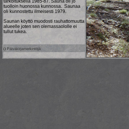
tarkoituksella 1985-87. Sauna oli jo
tuolloin huonossa kunnossa. Saunaa
oli kunnostettu ilmeisesti 1979.
Saunan köyttö muodosti rauhattomuutta
alueelle joten sen olemassaololle ei
tullut tukea.
Päiväkirjamerkintöjä: