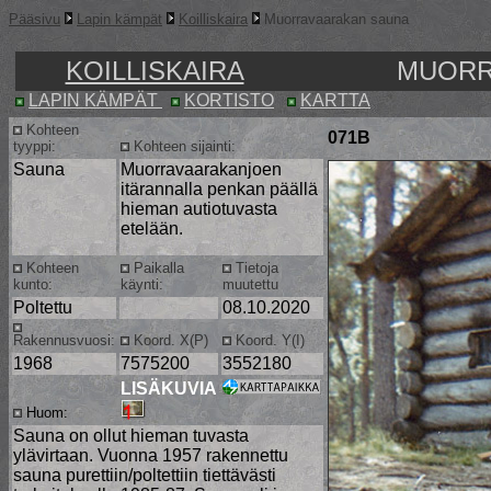
Pääsivu
Lapin kämpät
Koilliskaira
Muorravaarakan sauna
KOILLISKAIRA
MUORR
LAPIN KÄMPÄT
KORTISTO
KARTTA
Kohteen
071B
tyyppi:
Kohteen sijainti:
Sauna
Muorravaarakanjoen
itärannalla penkan päällä
hieman autiotuvasta
etelään.
Kohteen
Paikalla
Tietoja
kunto:
käynti:
muutettu
Poltettu
08.10.2020
Rakennusvuosi:
Koord. X(P)
Koord. Y(I)
1968
7575200
3552180
LISÄKUVIA
Huom:
Sauna on ollut hieman tuvasta
ylävirtaan.
Vuonna 1957 rakennettu
sauna purettiin/poltettiin
tiettävästi