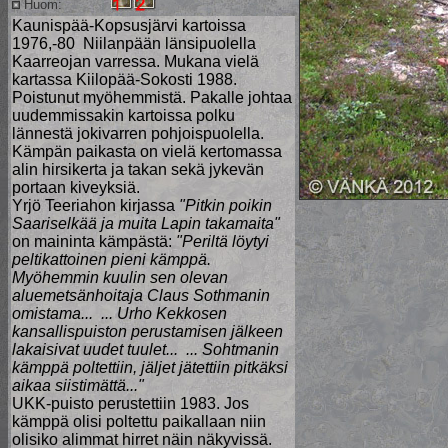
Huom:
Kaunispää-Kopsusjärvi kartoissa
1976,-80 Niilanpään länsipuolella
Kaarreojan varressa. Mukana vielä
kartassa Kiilopää-Sokosti 1988.
Poistunut myöhemmistä. Pakalle johtaa
uudemmissakin kartoissa polku
lännestä jokivarren pohjoispuolella.
Kämpän paikasta on vielä kertomassa
alin hirsikerta ja takan sekä jykevän
portaan kiveyksiä.
Yrjö Teeriahon kirjassa
"Pitkin poikin
Saariselkää ja muita Lapin takamaita"
on maininta kämpästä:
"Periltä löytyi
peltikattoinen pieni kämppä.
Myöhemmin kuulin sen olevan
aluemetsänhoitaja Claus Sothmanin
omistama... ... Urho Kekkosen
kansallispuiston perustamisen jälkeen
lakaisivat uudet tuulet... ... Sohtmanin
kämppä poltettiin, jäljet jätettiin pitkäksi
aikaa siistimättä..."
UKK-puisto perustettiin 1983. Jos
kämppä olisi poltettu paikallaan niin
olisiko alimmat hirret näin näkyvissä.