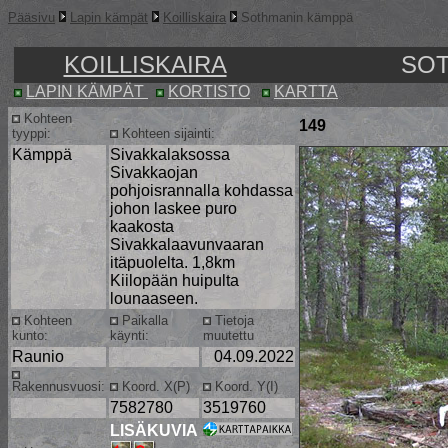
Pääsivu
Lapin kämpät
Koilliskaira
Sothmanin kämppä
KOILLISKAIRA
SOT
LAPIN KÄMPÄT
KORTISTO
KARTTA
Kohteen
149
tyyppi:
Kohteen sijainti:
Kämppä
Sivakkalaksossa
Sivakkaojan
pohjoisrannalla kohdassa
johon laskee puro
kaakosta
Sivakkalaavunvaaran
itäpuolelta. 1,8km
Kiilopään huipulta
lounaaseen.
Kohteen
Paikalla
Tietoja
kunto:
käynti:
muutettu
Raunio
04.09.2022
Rakennusvuosi:
Koord. X(P)
Koord. Y(I)
7582780
3519760
LISÄKUVIA