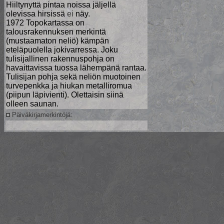
Hiiltynyttä pintaa noissa jäljellä
olevissa hirsissä
ei
näy.
1972 Topokartassa on
talousrakennuksen merkintä
(mustaamaton neliö) kämpän
eteläpuolella jokivarressa. Joku
tulisijallinen rakennuspohja on
havaittavissa tuossa lähempänä rantaa.
Tulisijan pohja sekä neliön muotoinen
turvepenkka ja hiukan metalliromua
(piipun läpivienti). Olettaisin siinä
olleen saunan.
Päiväkirjamerkintöjä: