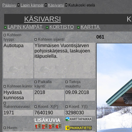
Pääsivu
Lapin kämpät
Käsivarsi
Kutukoski etelä
KÄSIVARSI
K
LAPIN KÄMPÄT
KORTISTO
KARTTA
Kohteen
061
tyyppi:
Kohteen sijainti:
Autiotupa
Ylimmäisen Vuontisjärven
pohjoiskärjessä, laskujoen
itäpuolella.
Paikalla
Tietoja
Kohteen kunto:
käynti:
muutettu
Hyvässä
2018
09.09.2018
kunnossa
Rakennusvuosi:
Koord. X(P)
Koord. Y(I)
1971
7640190
3298030
LISÄKUVIA
Huom: