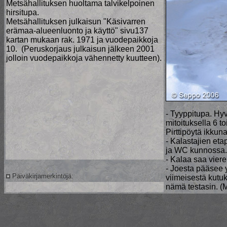
Metsähallituksen huoltama talvikelpoinen
hirsitupa.
Metsähallituksen julkaisun "Käsivarren
erämaa-alueenluonto ja käyttö" sivu137
kartan mukaan rak. 1971 ja vuodepaikkoja
10. (Peruskorjaus julkaisun jälkeen 2001
jolloin vuodepaikkoja vähennetty kuutteen).
- Tyyppitupa. Hyv
mitoituksella 6 t
Pirttipöytä ikkun
- Kalastajien et
ja WC kunnossa.
- Kalaa saa viere
- Joesta pääsee 
Päiväkirjamerkintöjä:
viimeisestä kut
nämä testasin. 