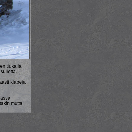
en tiukalla
suliettä.
aasti klapeja
lassa
takin mutta