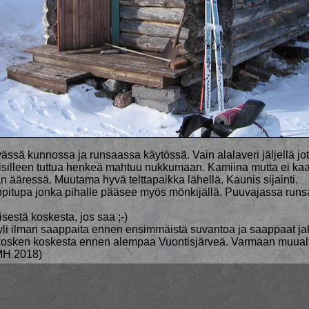
ässä kunnossa ja runsaassa käytössä. Vain alalaveri jäljellä jot
oisilleen tuttua henkeä mahtuu nukkumaan. Kamiina mutta ei kaa
an ääressä. Muutama hyvä telttapaikka lähellä. Kaunis sijainti.
appitupa jonka pihalle pääsee myös mönkijällä. Puuvajassa runs
isestä koskesta, jos saa ;-)
yli ilman saappaita ennen ensimmäistä suvantoa ja saappaat ja
ukosken koskesta ennen alempaa Vuontisjärveä. Varmaan muual
(MH 2018)