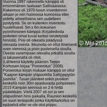
Vuonna 1897 rakennettu kämppä oli
ensimmäinen laatuaan Sallivaarassa.
Rakennus oli 1970-luvun inventoinnin
aikaan jo niin huonossa kunnossa ettei
pidetty aiheellisena sen uudelleen
pystytystä. Se on kuitenkin inventoitu
huolellisesti. 5m x 6m kokoinen
pyöröhirsinen kämppä (Kirjatiedosta
poiketen omat kuvat kertoo veistetyistä
hirsistä). Piisi oli oikealla päädyssä
olevasta ovesta. Ikkunoita on ollut ilmeisesti
oven vieressä ja pisin puoleisella sivulla.
Ovesta vasempaan olevalla pitkällä sivulla
ja takaseinällä oli ritsit.
(Lähteenä käytetty pääosin Teppo
Korhosen kirjaa "Poroerotus" 2008).
Poroerotus kirjan mukaan kämppä on ollut
"Kaapon kämpän yläpuolella Sallijyppyrän
juurella". Tuvan jäänteet onkin pusikon
keskellä noin 30m opastuvasta pohjoiseen.
2015 Kämpän seinissä on 2-6 hirttä
päälekkäin. Vielä 2007 oli ovi ja sen
yläpuolinen hirsi paikalla. Raunion keskellä
on suuri teräsputki jonka käyttötarkoitus on
epäselvä ellei se ole olut piippu.