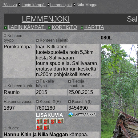
Pääsivu
Lapin kämpät
Lemmenjoki
Niila Magga
LEMMENJOKI
Sa
LAPIN KÄMPÄT
KORTISTO
KARTTA
Kohteen
080L
tyyppi:
Kohteen sijainti:
Porokämppä
Inari-Kittilätien
luoteispuolella noin 5,3km
tiestä Sallivaaran
lounaispuolella. Sallivaaran
erotusaidan kirnun keskeltä
n.200m pohjoiskoilliseen.
Paikalla
Tietoja
Kohteen kunto:
käynti:
muutettu
Raunio
2015
25.08.2015
Rakennusvuosi:
Koord. X(P)
Koord. Y(I)
1897
7601180
3454690
LISÄKUVIA
Huom:
Hannu Kitin ja Niila Maggan
kämppä.