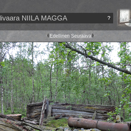
llivaara NIILA MAGGA
Edellinen
Seuraava