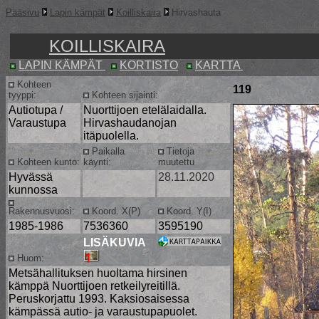
Pääsivu
Lapin kämpät
Koilliskaira
Hirvashauta
KOILLISKAIRA
LAPIN KÄMPÄT
KORTISTO
KARTTA
Kohteen
119
tyyppi:
Kohteen sijainti:
Autiotupa /
Nuorttijoen etelälaidalla.
Varaustupa
Hirvashaudanojan
itäpuolella.
Paikalla
Tietoja
Kohteen kunto:
käynti:
muutettu
Hyvässä
28.11.2020
kunnossa
Rakennusvuosi:
Koord. X(P)
Koord. Y(I)
1985-1986
7536360
3595190
LISÄKUVIA
Huom:
Metsähallituksen huoltama hirsinen
kämppä Nuorttijoen retkeilyreitillä.
Peruskorjattu 1993. Kaksiosaisessa
kämpässä autio- ja varaustupapuolet.