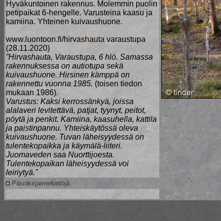
Hyväkuntoinen rakennus. Molemmin puolin
petipaikat 6-hengelle. Varusteina kaasu ja
kamiina. Yhteinen kuivaushuone.
www.luontoon.fi/hirvashauta varaustupa
(28.11.2020)
”Hirvashauta, Varaustupa, 6 hlö. Samassa
rakennuksessa on autiotupa sekä
kuivaushuone. Hirsinen kämppä on
rakennettu vuonna 1985.
(toisen tiedon
mukaan 1986).
Varustus: Kaksi kerrossänkyä, joissa
alalaveri levitettävä, patjat, tyynyt, peitot,
pöytä ja penkit. Kamiina, kaasuhella, kattila
ja paistinpannu. Yhteiskäytössä oleva
kuivaushuone. Tuvan läheisyydessä on
tulentekopaikka ja käymälä-liiteri.
Juomaveden saa Nuorttijoesta.
Tulentekopaikan läheisyydessä voi
leiriytyä."
Päiväkirjamerkintöjä: