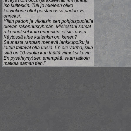
leveys noin 80cm ja akseliväli 4m (ehkä),
iso kuiteskin. Tuli jo mieleen oliko
kaivinkone ollut poistamassa padon. Ei
onneksi.
Ylitin padon ja vilkaisin sen pohjoispuolella
olevan rakennusryhmän. Mielestäni samat
rakennukset kuin ennenkin, ei siis uusia.
Käytössä alue kuitenkin on, kenen?
Saunasta rantaan menevä lankkupolku ja
laituri taitavat olla uusia. En ole varma, sillä
siitä on 10-vuotta kun täällä viimeksi kävin.
En pysähtynyt sen enempää, vaan jatkoin
matkaa saman tien.”