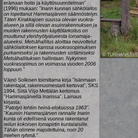
erämaan hoito ja käyttösuunnitelman"
(1996) mukaan:
"Inarin kunnan sähkölaitos
on lopettanut Hammasjärven säännöstelyn.
Täten Kirakkajoen suussa olevan vuokra-
alueen ja sillä olevan asuinrakennuksen ja
muiden rakennusten käyttötarkoitus on
muuttunut yleishyötyalueesta lomamaja-
alueeksi. Metsähallitus aloittaa neuvottelut
sähkölaitoksen kanssa vuokrasopimuksen
purkamiseksi ja rakennusten siirtämiseksi
Metsähallituksen hallintaan. Nykyinen
vuokrasopimus on voimassa vuoden 2006
loppuun."
Väinö Solkisen toimittama kirja "Isänmaan
rakentajat, rakennusmestarit kertovat", SKS
1994. Siitä Viljo Mettälän kertomus
"Hammasjärvellä Inarissa". Lainaus
kirjasta:
"Patotyö tehtiin heinä-elokuussa 1963".
"Kauniin Hammasjärven rannalle Inarin
kunta oli edellisenä vuonna rakentanut
reilun kokoisen lomapirtin kuntalaisille.
Tähän olimme majoitettuina, noin 20
miehen ryhmä."