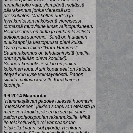
rannalla joku vaja, ylempänä mettässä
päärakennus jonka vieressä iso
pressukatos. Maakellari uuden ja
hyväkuntoisen näköisenä viereisessä
törmässä muovisine ilmanvaihtoputkineen.
Päärakennus on hirttä ja hiukan tavallista
autiotupaa suurempi. Siinä on lautainen
tuulikaappi ja kestopuusta pieni kuisti.
Oven päällä lukee "Harri-Hammas".
Saunarakennus on tehdashirsistä (mallia
ohut syrjällään oleva koolinki).
Saunarakennuksessakin on jonkin
kokoinen tupa. Aurinkopaneelit on katolla,
tietysti kun kyse voimayhtiöstä. Padon
sillalta mukava katsella Kirakkajoen
kuohuja."
9.6.2014 Maanantai
”Hammasjärven padolle tullessa huomasin
”metsäkoneen” jälkien saapuvan etelästä ja
menevän kirakkajokeen ja sen yli sinne
padon pohjoispuolen rakennuksille. Mikä
lie telaketjuvehje (ei varmaankaan
telaketkut vaan isot pyörät). Renkaan