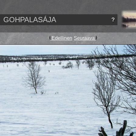
GOHPALASÁJA
Edellinen
Seuraava