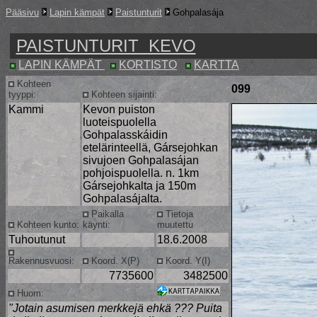
Pääsivu
Lapin kämpät
Paistunturit
Gohpalasája
PAISTUNTURIT KEVO
LAPIN KÄMPÄT
KORTISTO
KARTTA
Kohteen
099
tyyppi:
Kohteen sijainti:
Kammi
Kevon puiston
luoteispuolella
Gohpalasskáidin
etelärinteellä, Gársejohkan
sivujoen Gohpalasájan
pohjoispuolella. n. 1km
Gársejohkalta ja 150m
Gohpalasájalta.
Paikalla
Tietoja
Kohteen kunto:
käynti:
muutettu
Tuhoutunut
18.6.2008
Rakennusvuosi:
Koord. X(P)
Koord. Y(I)
7735600
3482500
Huom:
"Jotain asumisen merkkejä ehkä ??? Puita