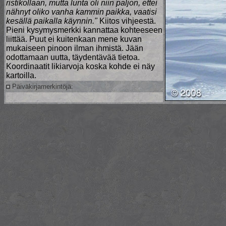
ristikollaan, mutta lunta oli niin paljon, ettei
nähnyt oliko vanha kammin paikka, vaatisi
kesällä paikalla käynnin."
Kiitos vihjeestä.
Pieni kysymysmerkki kannattaa kohteeseen
liittää. Puut ei kuitenkaan mene kuvan
mukaiseen pinoon ilman ihmistä. Jään
odottamaan uutta, täydentävää tietoa.
Koordinaatit likiarvoja koska kohde ei näy
kartoilla.
Päiväkirjamerkintöjä: