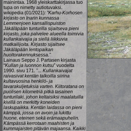
mainintaa. 1968 yleiskarttakirjassa tuo
tupa on nimetty autiotuvaksi.
wikipedia (01/2021)
: ”Karhu-Korhosen
kirjasto on Inarin kunnassa
Lemmenjoen kansallispuiston
Jäkäläpään tunturilla sijaitseva pieni
kirjasto, joka palvelee alueella toimivia
kullankaivajia ja siellä liikkuvia
matkailijoita. Kirjasto sijaitsee
Jäkäläpään lentopaikan
huoltorakennuksessa."
Lainaus Seppo J. Partasen kirjasta
“
Kullan ja luonnon kutsu
” vuodelta
1990. sivu 171. "
... Kullankaivajat
raivasivat kentän talkoilla siirina
kultavuosina henkilö- ja
tavarakuljetuksia varten. Kiitoratana on
puolisen kilometriä pitkä tasainen
tunturilaki, johon keltaisiksi maalatuilla
kivillä on merkitty koneiden
laskupaikka. Kentän laidassa on pieni
kämppä, jossa on avoin ja lukittu
huone, eteinen sekä erämaapuhelin.
Kämpässä kerrotaan maahisten ja
kummajaisten pitävän majaansa. Kaikki