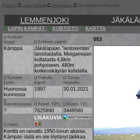
Pääsivu
Lapin kämpät
Lemmenjoki
Jäkäläpään lentokenttä
LEMMENJOKI
JÄKÄLÄ
LAPIN KÄMPÄT
KORTISTO
KARTTA
Kohteen
053
tyyppi:
Kohteen sijainti:
Kämppä
Jäkäläpään "lentokentän"
länsilaidalla. Morgamojan
kultalasta 4,8km
pohjoiseen. 480m
korkeuskäyrän kohdalla.
Kohteen
Paikalla
Tietoja
kunto:
käynti:
muutettu
Huonossa
1997
30.01.2021
kunnossa
Rakennusvuosi:
Koord. X(P)
Koord. Y(I)
?
7625890
3449560
LISÄKUVIA
Huom:
Kenttä on raivattu 1950-luvun alussa.
Kämpän iästä en ole löytänyt tarkkaa