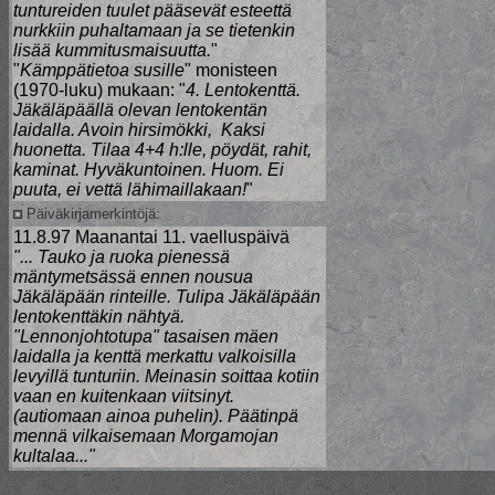
tuntureiden tuulet pääsevät esteettä
nurkkiin puhaltamaan ja se tietenkin
lisää kummitusmaisuutta.
"
"
Kämppätietoa susille
" monisteen
(1970-luku) mukaan: "
4. Lentokenttä.
Jäkäläpäällä olevan lentokentän
laidalla. Avoin hirsimökki, Kaksi
huonetta. Tilaa 4+4 h:lle, pöydät, rahit,
kaminat. Hyväkuntoinen. Huom. Ei
puuta, ei vettä lähimaillakaan!
"
Päiväkirjamerkintöjä:
11.8.97 Maanantai 11. vaelluspäivä
"... Tauko ja ruoka pienessä
mäntymetsässä ennen nousua
Jäkäläpään rinteille. Tulipa Jäkäläpään
lentokenttäkin nähtyä.
"Lennonjohtotupa" tasaisen mäen
laidalla ja kenttä merkattu valkoisilla
levyillä tunturiin. Meinasin soittaa kotiin
vaan en kuitenkaan viitsinyt.
(autiomaan ainoa puhelin). Päätinpä
mennä vilkaisemaan Morgamojan
kultalaa..."