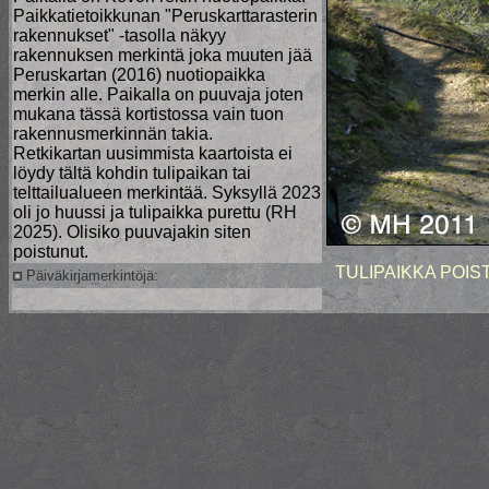
Paikkatietoikkunan "Peruskarttarasterin
rakennukset" -tasolla näkyy
rakennuksen merkintä joka muuten jää
Peruskartan (2016) nuotiopaikka
merkin alle. Paikalla on puuvaja joten
mukana tässä kortistossa vain tuon
rakennusmerkinnän takia.
Retkikartan uusimmista kaartoista ei
löydy tältä kohdin tulipaikan tai
telttailualueen merkintää. Syksyllä 2023
oli jo huussi ja tulipaikka purettu (RH
2025). Olisiko puuvajakin siten
poistunut.
TULIPAIKKA POIS
Päiväkirjamerkintöjä: