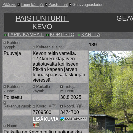
Pääsivu
Lapin kämpät
Paistunturit
Geavvogeasladdot
PAISTUNTURIT
GEA
KEVO
LAPIN KÄMPÄT
KORTISTO
KARTTA
Kohteen
139
tyyppi:
Kohteen sijainti:
Puuvaja
Kevon reitin varrella.
12,4km Ruktajärven
autiotuvalta koilliseen.
Pitkän kapean järven
lounaispäässä laskuojan
vieressä.
Kohteen
Paikalla
Tietoja
kunto:
käynti:
muutettu
Poistettu
30.8.2025
Rakennusvuosi:
Koord. X(P)
Koord. Y(I)
7709500
3474700
LISÄKUVIA
Huom:
Paikalla on Kevon reitin nuotiopaikka.