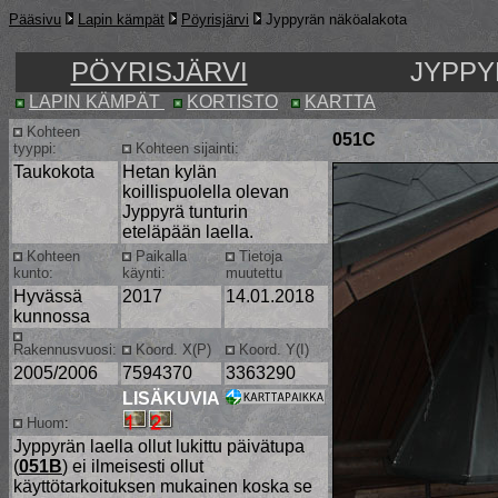
Pääsivu
Lapin kämpät
Pöyrisjärvi
Jyppyrän näköalakota
PÖYRISJÄRVI
JYPPY
LAPIN KÄMPÄT
KORTISTO
KARTTA
Kohteen
051C
tyyppi:
Kohteen sijainti:
Taukokota
Hetan kylän
koillispuolella olevan
Jyppyrä tunturin
eteläpään laella.
Kohteen
Paikalla
Tietoja
kunto:
käynti:
muutettu
Hyvässä
2017
14.01.2018
kunnossa
Rakennusvuosi:
Koord. X(P)
Koord. Y(I)
2005/2006
7594370
3363290
LISÄKUVIA
Huom
:
Jyppyrän laella ollut lukittu päivätupa
(
051B
) ei ilmeisesti ollut
käyttötarkoituksen mukainen koska se