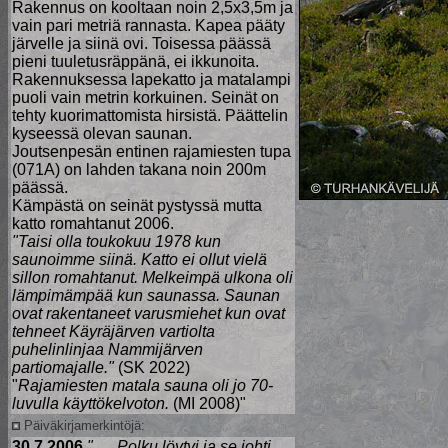
Rakennus on kooltaan noin 2,5x3,5m ja
vain pari metriä rannasta. Kapea pääty
järvelle ja siinä ovi. Toisessa päässä
pieni tuuletusräppänä, ei ikkunoita.
Rakennuksessa lapekatto ja matalampi
puoli vain metrin korkuinen. Seinät on
tehty kuorimattomista hirsistä. Päättelin
kyseessä olevan saunan.
Joutsenpesän entinen rajamiesten tupa
(071A) on lahden takana noin 200m
päässä.
Kämpästä on seinät pystyssä mutta
katto romahtanut 2006.
"Taisi olla toukokuu 1978 kun
saunoimme siinä. Katto ei ollut vielä
sillon romahtanut. Melkeimpä ulkona oli
lämpimämpää kun saunassa. Saunan
ovat rakentaneet varusmiehet kun ovat
tehneet Käyräjärven vartiolta
puhelinlinjaa Nammijärven
partiomajalle."
(SK 2022)
"
Rajamiesten matala sauna oli jo 70-
luvulla käyttökelvoton.
(MI 2008)"
Päiväkirjamerkintöjä:
30.7.2006
". . . Polku löytyi ja se johti