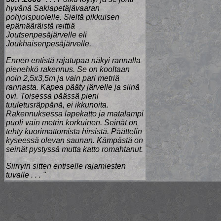
hyvänä Sakiapetäjävaaran
pohjoispuolelle. Sieltä pikkuisen
epämääräistä reittiä
Joutsenpesäjärvelle eli
Joukhaisenpesäjärvelle.
Ennen entistä rajatupaa näkyi rannalla
pienehkö rakennus. Se on kooltaan
noin 2,5x3,5m ja vain pari metriä
rannasta. Kapea pääty järvelle ja siinä
ovi. Toisessa päässä pieni
tuuletusräppänä, ei ikkunoita.
Rakennuksessa lapekatto ja matalampi
puoli vain metrin korkuinen. Seinät on
tehty kuorimattomista hirsistä. Päättelin
kyseessä olevan saunan. Kämpästä on
seinät pystyssä mutta katto romahtanut.
Siirryin sitten entiselle rajamiesten
tuvalle . . . "