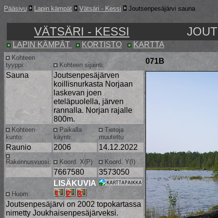
Pääsivu
Lapin kämpät
Vätsäri - Kessi
Joutsenpesäjärvi sauna
VÄTSÄRI - KESSI
JOUT
LAPIN KÄMPÄT
KORTISTO
KARTTA
Kohteen
071B
tyyppi:
Kohteen sijainti:
Sauna
Joutsenpesäjärven
koillisnurkasta Norjaan
laskevan joen
eteläpuolella, järven
rannalla. Norjan rajalle
800m.
Kohteen
Paikalla
Tietoja
kunto:
käynti:
muutettu
Raunio
2006
14.12.2022
Rakennusvuosi:
Koord. X(P)
Koord. Y(I)
7667580
3573050
LISÄKUVIA
Huom:
Joutsenpesäjärvi on 2002 topokartassa
nimetty Joukhaisenpesäjärveksi.