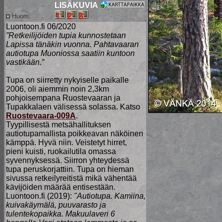
LISÄKUVIA
Huom:
Luontoon.fi 06/2020
”Retkeilijöiden tupia kunnostetaan
Lapissa tänäkin vuonna. Pahtavaaran
autiotupa Muoniossa saatiin kuntoon
vastikään.”
Tupa on siirretty nykyiselle paikalle
2006, oli aiemmin noin 2,3km
pohjoisempana Ruostevaaran ja
Tupakkalaen välisessä solassa. Katso
Ruostevaara-009A
.
Tyypillisestä metsähallituksen
autiotupamallista poikkeavan näköinen
kämppä. Hyvä niin. Veistetyt hirret,
pieni kuisti, ruokailutila omassa
syvennyksessä. Siirron yhteydessä
tupa peruskorjattiin. Tupa on hieman
sivussa retkeilyreitistä mikä vähentää
kävijöiden määrää entisestään.
Luontoon.fi (2019):
"Autiotupa. Kamiina,
kuivakäymälä, puuvarasto ja
tulentekopaikka. Makuulaveri 6