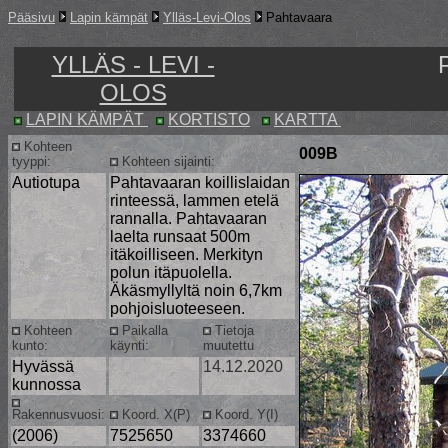
Pääsivu
Lapin kämpät
Ylläs-Levi-Olos
Pahtavaara
YLLÄS - LEVI -
OLOS
LAPIN KÄMPÄT
KORTISTO
KARTTA
Kohteen
009B
tyyppi:
Kohteen sijainti:
Autiotupa
Pahtavaaran koillislaidan
rinteessä, lammen etelä
rannalla. Pahtavaaran
laelta runsaat 500m
itäkoilliseen. Merkityn
polun itäpuolella.
Äkäsmyllyltä noin 6,7km
pohjoisluoteeseen.
Kohteen
Paikalla
Tietoja
kunto:
käynti:
muutettu
Hyvässä
14.12.2020
kunnossa
Rakennusvuosi:
Koord. X(P)
Koord. Y(I)
(2006)
7525650
3374660