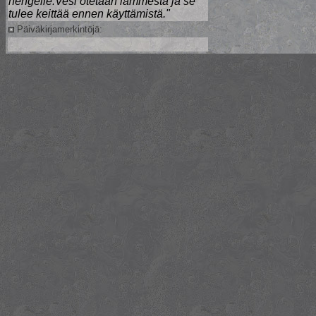
hengelle.Vesi otetaan lammesta ja se
tulee keittää ennen käyttämistä."
Päiväkirjamerkintöjä: